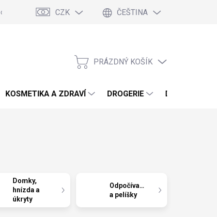
CZK
ČEŠTINA
podmínky
Podmínky ochrany osobních údajů
Blog
PRÁZDNÝ KOŠÍK
NÁKUPNÍ
KOŠÍK
KOSMETIKA A ZDRAVÍ
DROGERIE
DOMÁCNOST 
Domky,
Odpočívadla
hnízda a
a pelíšky
úkryty