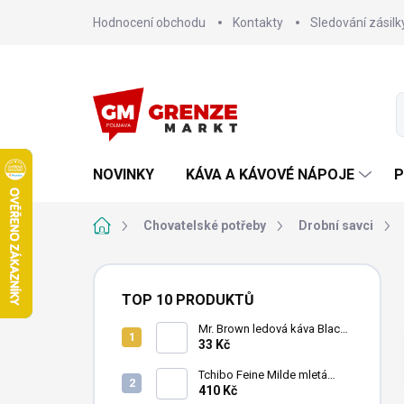
Přejít
Hodnocení obchodu
Kontakty
Sledování zásilk
na
obsah
NOVINKY
KÁVA A KÁVOVÉ NÁPOJE
P
Domů
Chovatelské potřeby
Drobní savci
P
o
TOP 10 PRODUKTŮ
s
t
Mr. Brown ledová káva Black
240 ml
33 Kč
r
a
Tchibo Feine Milde mletá
n
káva 4x250g
410 Kč