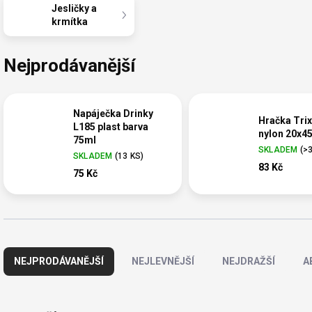
Jesličky a
krmítka
Nejprodávanější
Napáječka Drinky
Hračka Trix
L185 plast barva
nylon 20x4
75ml
SKLADEM
(
>
SKLADEM
(
13 KS
)
83 Kč
75 Kč
Ř
a
NEJPRODÁVANĚJŠÍ
NEJLEVNĚJŠÍ
NEJDRAŽŠÍ
A
z
e
n