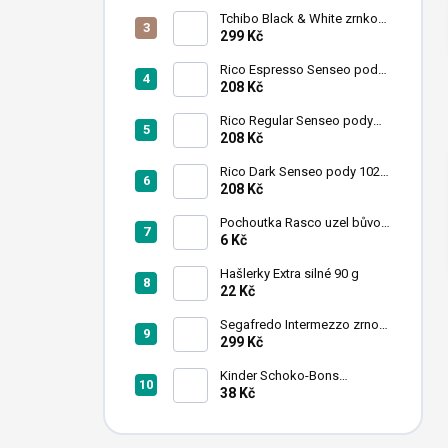
n
Tchibo Black & White zrnková
í
káva 1 kg
299 Kč
p
a
Rico Espresso Senseo pody
102 ks
208 Kč
n
e
Rico Regular Senseo pody
l
102 ks
208 Kč
Rico Dark Senseo pody 102
ks
208 Kč
Pochoutka Rasco uzel bůvolí
bílý 6,26cm 50ks
6 Kč
Hašlerky Extra silné 90 g
22 Kč
Segafredo Intermezzo zrno
1kg
299 Kč
Kinder Schoko-Bons
čokoládové bonbony 46 g
38 Kč