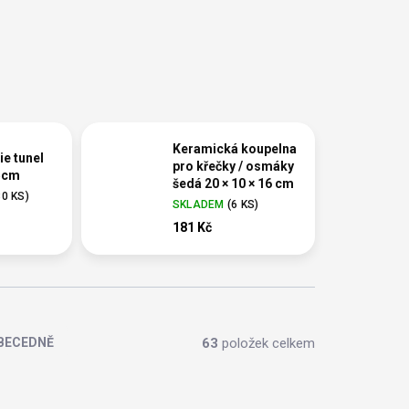
Keramická koupelna
ie tunel
pro křečky / osmáky
5cm
šedá 20 × 10 × 16 cm
30 KS
)
SKLADEM
(
6 KS
)
181 Kč
63
položek celkem
BECEDNĚ