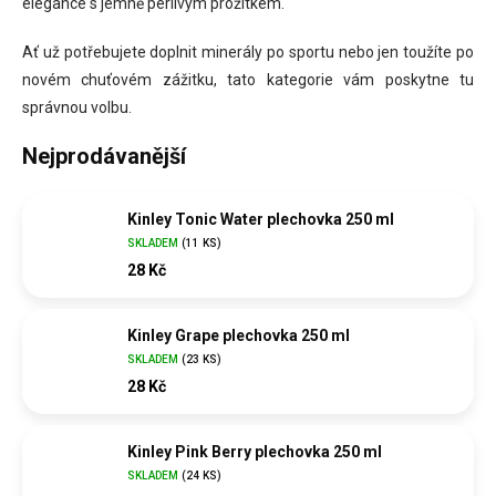
elegance s jemně perlivým prožitkem.
Ať už potřebujete doplnit minerály po sportu nebo jen toužíte po
novém chuťovém zážitku, tato kategorie vám poskytne tu
správnou volbu.
Nejprodávanější
Kinley Tonic Water plechovka 250 ml
SKLADEM
(
11 KS
)
28 Kč
Kinley Grape plechovka 250 ml
SKLADEM
(
23 KS
)
28 Kč
Kinley Pink Berry plechovka 250 ml
SKLADEM
(
24 KS
)