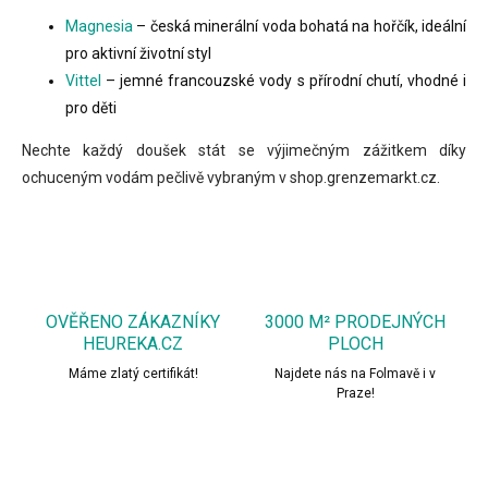
Magnesia
– česká minerální voda bohatá na hořčík, ideální
pro aktivní životní styl
Vittel
– jemné francouzské vody s přírodní chutí, vhodné i
pro děti
Nechte každý doušek stát se výjimečným zážitkem díky
ochuceným vodám pečlivě vybraným v shop.grenzemarkt.cz.
OVĚŘENO ZÁKAZNÍKY
3000 M² PRODEJNÝCH
HEUREKA.CZ
PLOCH
Máme zlatý certifikát!
Najdete nás na Folmavě i v
Praze!