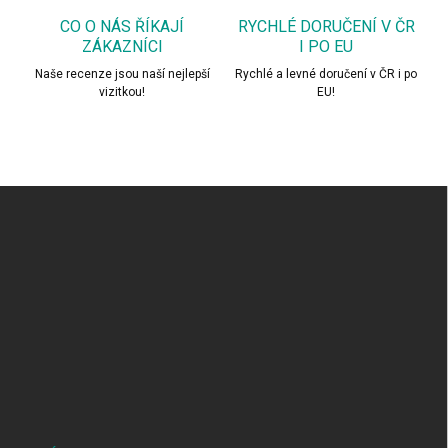
CO O NÁS ŘÍKAJÍ
RYCHLÉ DORUČENÍ V ČR
ZÁKAZNÍCI
I PO EU
Naše recenze jsou naší nejlepší
Rychlé a levné doručení v ČR i po
vizitkou!
EU!
Z
á
p
a
t
í