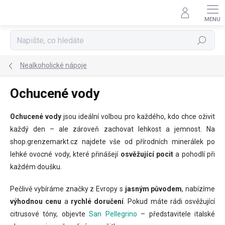
Přejít
na
obsah
Hledat
Nealkoholické nápoje
Ochucené vody
Ochucené vody
jsou ideální volbou pro každého, kdo chce oživit
každý den – ale zároveň zachovat lehkost a jemnost. Na
shop.grenzemarkt.cz najdete vše od přírodních minerálek po
lehké ovocné vody, které přinášejí
osvěžující pocit
a pohodlí při
každém doušku.
Pečlivě vybíráme značky z Evropy s
jasným původem
, nabízíme
výhodnou cenu
a
rychlé doručení
. Pokud máte rádi osvěžující
citrusové tóny, objevte
San Pellegrino
– představitele italské