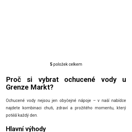
26 Kč
21 Kč bez DPH
Měrná
0,08 Kč / 1 ml
cena:
Do košíku
5
položek celkem
O
v
l
Proč si vybrat ochucené vody u
á
Grenze Markt?
d
a
c
Ochucené vody nejsou jen obyčejné nápoje – v naší nabídce
í
najdete kombinaci chuti, zdraví a prožitého momentu, který
p
potěší každý den.
r
v
Hlavní výhody
k