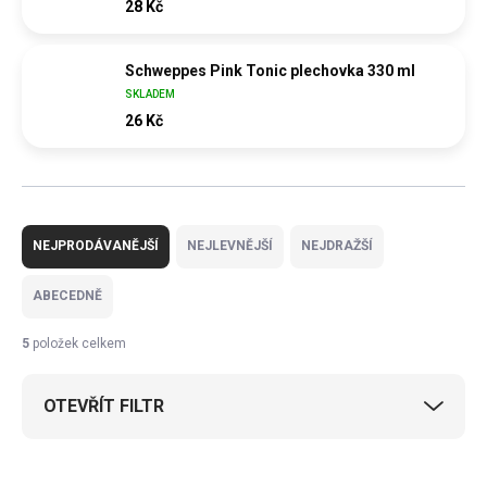
28 Kč
Schweppes Pink Tonic plechovka 330 ml
SKLADEM
26 Kč
Ř
a
NEJPRODÁVANĚJŠÍ
NEJLEVNĚJŠÍ
NEJDRAŽŠÍ
z
e
ABECEDNĚ
n
í
5
položek celkem
p
r
OTEVŘÍT FILTR
o
d
u
V
k