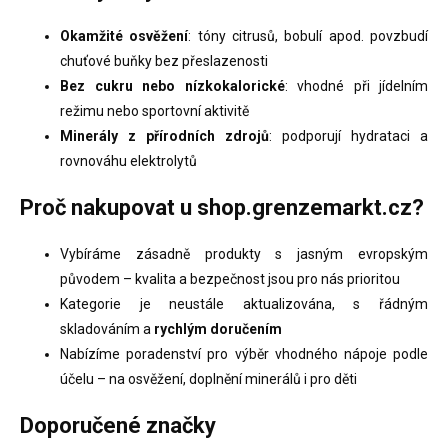
y
v
Okamžité osvěžení
: tóny citrusů, bobulí apod. povzbudí
ý
chuťové buňky bez přeslazenosti
p
i
Bez cukru nebo nízkokalorické
: vhodné při jídelním
s
režimu nebo sportovní aktivitě
u
Minerály z přírodních zdrojů
: podporují hydrataci a
rovnováhu elektrolytů
Proč nakupovat u shop.grenzemarkt.cz?
Vybíráme zásadně produkty s jasným evropským
původem – kvalita a bezpečnost jsou pro nás prioritou
Kategorie je neustále aktualizována, s řádným
skladováním a
rychlým doručením
Nabízíme poradenství pro výběr vhodného nápoje podle
účelu – na osvěžení, doplnění minerálů i pro děti
Doporučené značky