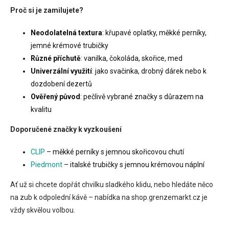
v
Proč si je zamilujete?
k
y
v
Neodolatelná textura
: křupavé oplatky, měkké perníky,
ý
jemné krémové trubičky
p
Různé příchutě
: vanilka, čokoláda, skořice, med
i
s
Univerzální využití
: jako svačinka, drobný dárek nebo k
u
dozdobení dezertů
Ověřený původ
: pečlivě vybrané značky s důrazem na
kvalitu
Doporučené značky k vyzkoušení
CLIP
– měkké perníky s jemnou skořicovou chutí
Piedmont
– italské trubičky s jemnou krémovou náplní
Ať už si chcete dopřát chvilku sladkého klidu, nebo hledáte něco
na zub k odpolední kávě – nabídka na shop.grenzemarkt.cz je
vždy skvělou volbou.