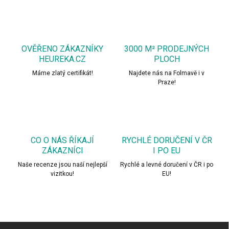
OVĚŘENO ZÁKAZNÍKY
3000 M² PRODEJNÝCH
HEUREKA.CZ
PLOCH
Máme zlatý certifikát!
Najdete nás na Folmavě i v
Praze!
CO O NÁS ŘÍKAJÍ
RYCHLÉ DORUČENÍ V ČR
ZÁKAZNÍCI
I PO EU
Naše recenze jsou naší nejlepší
Rychlé a levné doručení v ČR i po
vizitkou!
EU!
Z