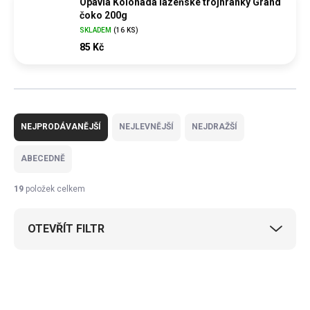
Opavia Kolonáda lázeňské trojhránky Grand
čoko 200g
SKLADEM
(
16 KS
)
85 Kč
Ř
a
NEJPRODÁVANĚJŠÍ
NEJLEVNĚJŠÍ
NEJDRAŽŠÍ
z
e
ABECEDNĚ
n
í
19
položek celkem
p
r
OTEVŘÍT FILTR
o
d
u
V
k
ý
t
p
ů