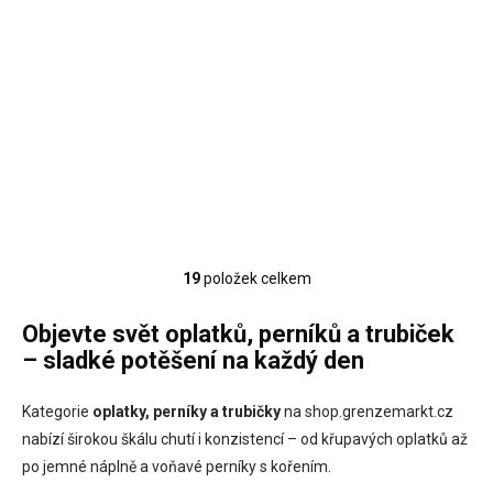
150g
29 Kč
26 Kč bez DPH
Měrná
0,19 Kč / 1 g
cena:
Do košíku
19
položek celkem
O
v
l
Objevte svět oplatků, perníků a trubiček
á
– sladké potěšení na každý den
d
a
c
Kategorie
oplatky, perníky a trubičky
na shop.grenzemarkt.cz
í
nabízí širokou škálu chutí i konzistencí – od křupavých oplatků až
p
po jemné náplně a voňavé perníky s kořením.
r