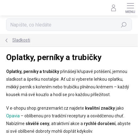
Přejít
na
obsah
Hledat
Sladkosti
Oplatky, perníky a trubičky
Oplatky, perníky a trubičky
přinášejí křupavé potěšení, jemnou
sladkost a špetku nostalgie. Ať už si vyberete lehkou oplatku,
měkký perník s kořením nebo trubičku plněnou krémem – každý
kousek má své kouzlo a hodí se pro každou příležitost.
V e-shopu shop.grenzemarkt.cz najdete
kvalitní značky
jako
Opavia
– oblíbenou pro tradiční receptury a osvědčenou chuť.
Nabízíme
skvělé ceny
, atraktivní akce a
rychlé doručení
, abyste
si své oblíbené dobroty mohli dopřát kdykoliv.