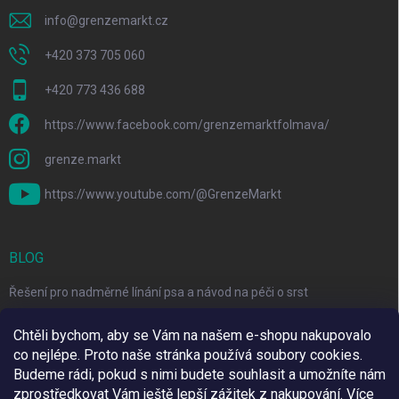
info
@
grenzemarkt.cz
+420 373 705 060
+420 773 436 688
https://www.facebook.com/grenzemarktfolmava/
grenze.markt
https://www.youtube.com/@GrenzeMarkt
BLOG
Řešení pro nadměrné línání psa a návod na péči o srst
3 Jednoduché Kroky pro Péči o Zuby Psů a Koček Doma
Chtěli bychom, aby se Vám na našem e-shopu nakupovalo
co nejlépe. Proto naše stránka používá soubory cookies.
Top 6 značek pro domácí mazlíčky za skvělé ceny
Budeme rádi, pokud s nimi budete souhlasit a umožníte nám
zprostředkovat Vám ještě lepší zážitek z nakupování.
Více