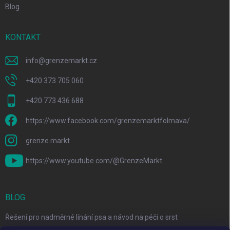
Blog
KONTAKT
info
@
grenzemarkt.cz
+420 373 705 060
+420 773 436 688
https://www.facebook.com/grenzemarktfolmava/
grenze.markt
https://www.youtube.com/@GrenzeMarkt
BLOG
Řešení pro nadměrné línání psa a návod na péči o srst