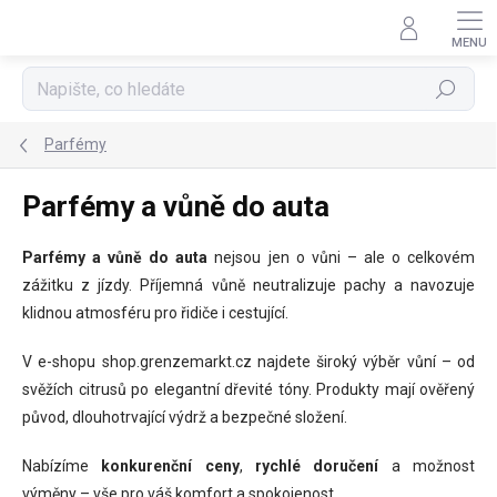
Přejít
na
obsah
Hledat
Parfémy
Parfémy a vůně do auta
Parfémy a vůně do auta
nejsou jen o vůni – ale o celkovém
zážitku z jízdy. Příjemná vůně neutralizuje pachy a navozuje
klidnou atmosféru pro řidiče i cestující.
V e-shopu shop.grenzemarkt.cz najdete široký výběr vůní – od
svěžích citrusů po elegantní dřevité tóny. Produkty mají ověřený
původ, dlouhotrvající výdrž a bezpečné složení.
Nabízíme
konkurenční ceny
,
rychlé doručení
a možnost
výměny – vše pro váš komfort a spokojenost.