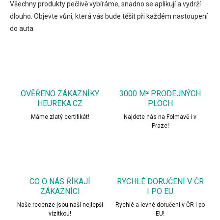
Všechny produkty pečlivě vybíráme, snadno se aplikují a vydrží
dlouho. Objevte vůni, která vás bude těšit při každém nastoupení
do auta.
OVĚŘENO ZÁKAZNÍKY
3000 M² PRODEJNÝCH
HEUREKA.CZ
PLOCH
Máme zlatý certifikát!
Najdete nás na Folmavě i v
Praze!
CO O NÁS ŘÍKAJÍ
RYCHLÉ DORUČENÍ V ČR
ZÁKAZNÍCI
I PO EU
Naše recenze jsou naší nejlepší
Rychlé a levné doručení v ČR i po
vizitkou!
EU!