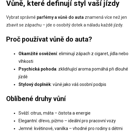
Vůně, které definují styl vaší jízdy
Vybrat správné
parfémy a vůně do auta
znamená více než jen
zbavit se zápachu – jde o osobitý dotek a náladu každé jízdy.
Proč používat vůně do auta?
Okamžité osvěžení
: eliminují zápach z cigaret, jídla nebo
vlhkosti
Psychická pohoda
: zklidňující aroma pomáhá při dlouhé
jízdě
Stylový doplněk
: vůně jako váš osobní podpis
Oblíbené druhy vůní
Svěží: citrus, máta – čistota a energie
Elegantní: dřevo, pižmo – ideální pro pracovní vozy
Jemné: květinové, vanilka – vhodné pro rodiny s dětmi