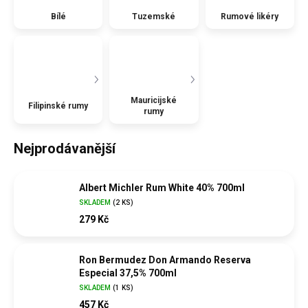
Bílé
Tuzemské
Rumové likéry
Mauricijské
Filipinské rumy
rumy
Nejprodávanější
Albert Michler Rum White 40% 700ml
SKLADEM
(
2 KS
)
279 Kč
Ron Bermudez Don Armando Reserva
Especial 37,5% 700ml
SKLADEM
(
1 KS
)
457 Kč