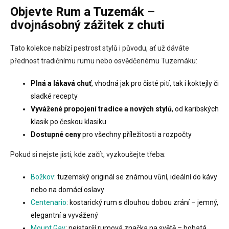
l
Objevte
Rum a Tuzemák
–
á
dvojnásobný zážitek z chuti
d
a
c
Tato kolekce nabízí pestrost stylů i původu, ať už dáváte
í
přednost tradičnímu rumu nebo osvědčenému Tuzemáku:
p
r
Plná a lákavá chuť
, vhodná jak pro čisté pití, tak i koktejly či
v
k
sladké recepty
y
Vyvážené propojení tradice a nových stylů
, od karibských
v
klasik po českou klasiku
ý
p
Dostupné ceny
pro všechny příležitosti a rozpočty
i
s
Pokud si nejste jisti, kde začít, vyzkoušejte třeba:
u
Božkov
: tuzemský originál se známou vůní, ideální do kávy
nebo na domácí oslavy
Centenario
: kostarický rum s dlouhou dobou zrání – jemný,
elegantní a vyvážený
Mount Gay
: nejstarší rumová značka na světě – bohatá