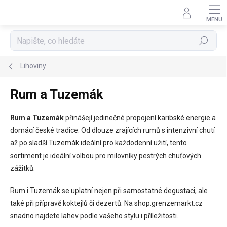
Přejít
na
obsah
Hledat
Lihoviny
Rum a Tuzemák
Rum a Tuzemák
přinášejí jedinečné propojení karibské energie a
domácí české tradice. Od dlouze zrajících rumů s intenzivní chutí
až po sladší Tuzemák ideální pro každodenní užití, tento
sortiment je ideální volbou pro milovníky pestrých chuťových
zážitků.
Rum i Tuzemák se uplatní nejen při samostatné degustaci, ale
také při přípravě koktejlů či dezertů. Na shop.grenzemarkt.cz
snadno najdete lahev podle vašeho stylu i příležitosti.