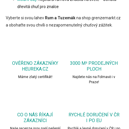
dřevitá chuť pro znalce
Vyberte si svou lahev
Rum a Tuzemák
na shop.grenzemarkt.cz
a obohaťte svou chvíli o nezapomenutelný chuťový zážitek.
OVĚŘENO ZÁKAZNÍKY
3000 M² PRODEJNÝCH
HEUREKA.CZ
PLOCH
Máme zlatý certifikát!
Najdete nás na Folmavě i v
Praze!
CO O NÁS ŘÍKAJÍ
RYCHLÉ DORUČENÍ V ČR
ZÁKAZNÍCI
I PO EU
Naše recenze jsou naší nejlepší
Rychlé a levné doručení v ČR i po