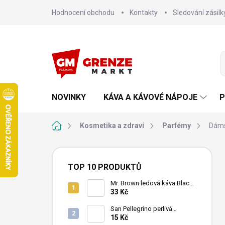
Přejít
Hodnocení obchodu
Kontakty
Sledování zásilk
na
obsah
NOVINKY
KÁVA A KÁVOVÉ NÁPOJE
P
Domů
Kosmetika a zdraví
Parfémy
Dám
P
o
TOP 10 PRODUKTŮ
s
t
Mr. Brown ledová káva Black
240 ml
33 Kč
r
a
San Pellegrino perlivá
n
minerální voda 500ml
15 Kč