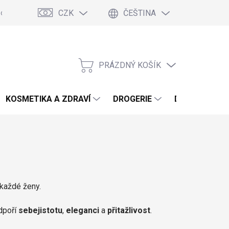
CZK
ČEŠTINA
podmínky
Podmínky ochrany osobních údajů
Blog
PRÁZDNÝ KOŠÍK
NÁKUPNÍ
KOŠÍK
KOSMETIKA A ZDRAVÍ
DROGERIE
DOMÁCNOST 
 každé ženy.
dpoří
sebejistotu
,
eleganci
a
přitažlivost
.