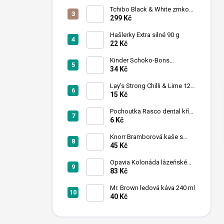
n
Tchibo Black & White zrnková
í
káva 1 kg
299 Kč
p
a
Hašlerky Extra silné 90 g
22 Kč
n
e
Kinder Schoko-Bons
l
čokoládové bonbony 46 g
34 Kč
Lay's Strong Chilli & Lime 120
g (expirace)
15 Kč
Pochoutka Rasco dental kříž
s chlorofylem 12cm
6 Kč
Knorr Bramborová kaše s
mlékem 95 g
45 Kč
Opavia Kolonáda lázeňské
oplatky oříškové 175g
83 Kč
Mr. Brown ledová káva 240 ml
40 Kč