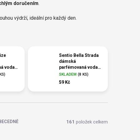
chlým doručením
.
uhou výdrží, ideální pro každý den.
ize
Sentio Bella Strada
dámská
ná voda
parfémovaná voda
15 ml
 KS
)
SKLADEM
(
8 KS
)
59 Kč
161
položek celkem
BECEDNĚ