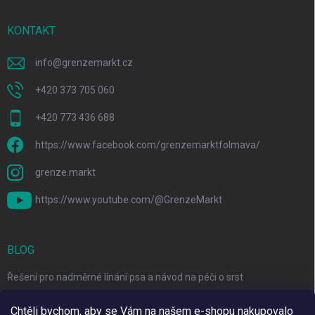
KONTAKT
info
@
grenzemarkt.cz
+420 373 705 060
+420 773 436 688
https://www.facebook.com/grenzemarktfolmava/
grenze.markt
https://www.youtube.com/@GrenzeMarkt
BLOG
Řešení pro nadměrné línání psa a návod na péči o srst
3 Jednoduché Kroky pro Péči o Zuby Psů a Koček Doma
Chtěli bychom, aby se Vám na našem e-shopu nakupovalo