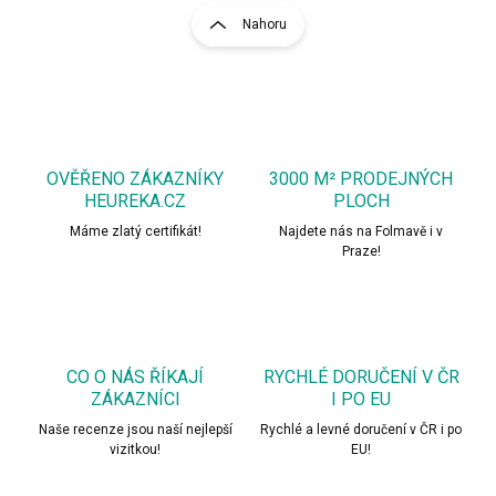
l
r
Nahoru
á
á
d
n
a
k
c
o
í
p
v
r
á
v
OVĚŘENO ZÁKAZNÍKY
3000 M² PRODEJNÝCH
n
k
HEUREKA.CZ
PLOCH
í
y
Máme zlatý certifikát!
Najdete nás na Folmavě i v
v
Praze!
ý
p
i
s
u
CO O NÁS ŘÍKAJÍ
RYCHLÉ DORUČENÍ V ČR
ZÁKAZNÍCI
I PO EU
Naše recenze jsou naší nejlepší
Rychlé a levné doručení v ČR i po
vizitkou!
EU!