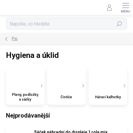
Přejít
na
obsah
Hledat
Psi
Hygiena a úklid
Pleny, podložky
Čističe
Hárací kalhotky
a sáčky
Nejprodávanější
Sáček náhradní do displeje 1 role mix