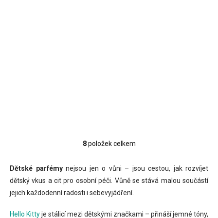
(
1 KS
)
(
10 KS
)
Hello Kitty Rainbow
Hello Kitty EDP 15ml
dětská parfémová
65 Kč
voda 50 ml
54 Kč bez DPH
115 Kč
Měrná
4,33 Kč / 1 ml
95 Kč bez DPH
cena:
Detail
Do košíku
8
položek celkem
O
v
l
Dětské parfémy
nejsou jen o vůni – jsou cestou, jak rozvíjet
á
dětský vkus a cit pro osobní péči. Vůně se stává malou součástí
d
jejich každodenní radosti i sebevyjádření.
a
c
í
Hello Kitty
je stálicí mezi dětskými značkami – přináší jemné tóny,