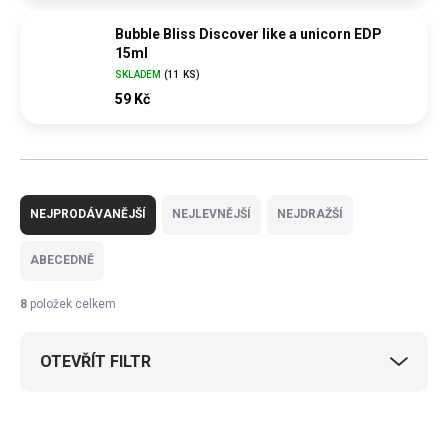
Bubble Bliss Discover like a unicorn EDP
15ml
SKLADEM
(
11 KS
)
59 Kč
Ř
a
NEJPRODÁVANĚJŠÍ
NEJLEVNĚJŠÍ
NEJDRAŽŠÍ
z
e
ABECEDNĚ
n
í
8
položek celkem
p
r
OTEVŘÍT FILTR
o
d
u
V
k
ý