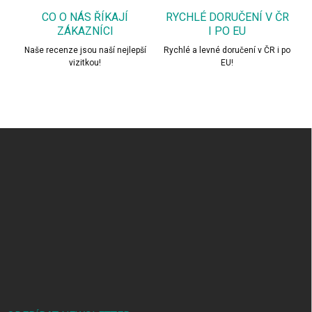
CO O NÁS ŘÍKAJÍ
RYCHLÉ DORUČENÍ V ČR
ZÁKAZNÍCI
I PO EU
Naše recenze jsou naší nejlepší
Rychlé a levné doručení v ČR i po
vizitkou!
EU!
Z
á
p
a
t
í