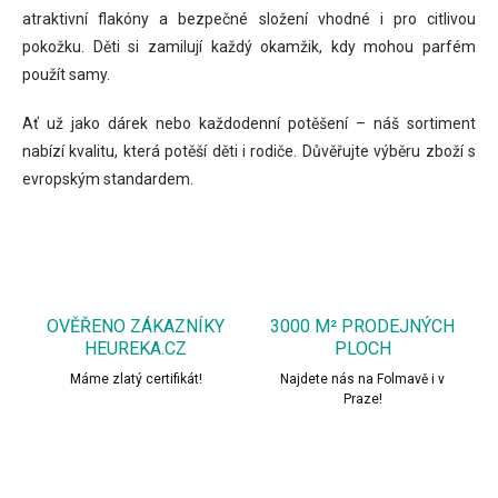
p
atraktivní flakóny a bezpečné složení vhodné i pro citlivou
r
pokožku. Děti si zamilují každý okamžik, kdy mohou parfém
v
k
použít samy.
y
v
Ať už jako dárek nebo každodenní potěšení – náš sortiment
ý
nabízí kvalitu, která potěší děti i rodiče. Důvěřujte výběru zboží s
p
i
evropským standardem.
s
u
OVĚŘENO ZÁKAZNÍKY
3000 M² PRODEJNÝCH
HEUREKA.CZ
PLOCH
Máme zlatý certifikát!
Najdete nás na Folmavě i v
Praze!