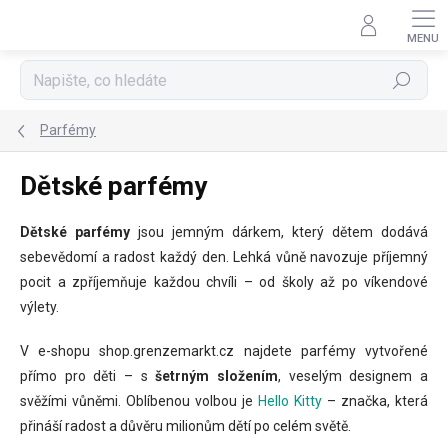
Přejít
na
obsah
Hledat
Parfémy
Dětské parfémy
Dětské parfémy
jsou jemným dárkem, který dětem dodává
sebevědomí a radost každý den. Lehká vůně navozuje příjemný
pocit a zpříjemňuje každou chvíli – od školy až po víkendové
výlety.
V e-shopu shop.grenzemarkt.cz najdete parfémy vytvořené
přímo pro děti – s
šetrným složením
, veselým designem a
svěžími vůněmi. Oblíbenou volbou je
Hello Kitty
– značka, která
přináší radost a důvěru milionům dětí po celém světě.