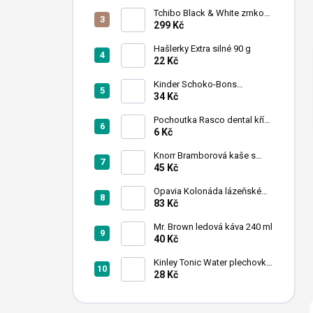
n
Tchibo Black & White zrnková
í
káva 1 kg
299 Kč
p
a
Hašlerky Extra silné 90 g
22 Kč
n
e
Kinder Schoko-Bons
l
čokoládové bonbony 46 g
34 Kč
Pochoutka Rasco dental kříž
s chlorofylem 12cm
6 Kč
Knorr Bramborová kaše s
mlékem 95 g
45 Kč
Opavia Kolonáda lázeňské
oplatky oříškové 175g
83 Kč
Mr. Brown ledová káva 240 ml
40 Kč
Kinley Tonic Water plechovka
250 ml
28 Kč