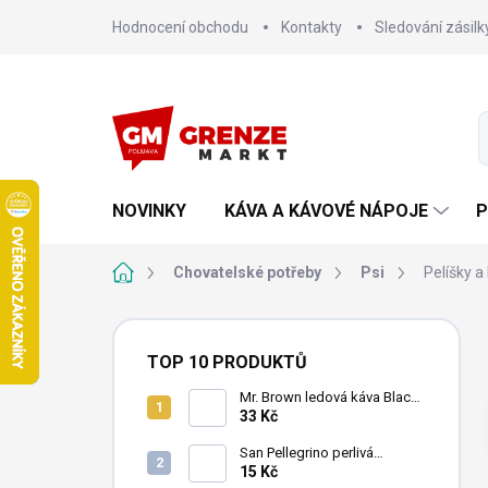
Přejít
Hodnocení obchodu
Kontakty
Sledování zásilk
na
obsah
NOVINKY
KÁVA A KÁVOVÉ NÁPOJE
P
Domů
Chovatelské potřeby
Psi
Pelíšky a
P
o
TOP 10 PRODUKTŮ
s
t
Mr. Brown ledová káva Black
240 ml
33 Kč
r
a
San Pellegrino perlivá
n
minerální voda 500ml
15 Kč