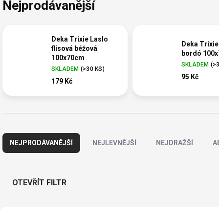
Nejprodávanější
Deka Trixie Laslo
Deka Trixie
flísová béžová
bordó 100
100x70cm
SKLADEM
(
>
SKLADEM
(
>30 KS
)
95 Kč
179 Kč
Ř
a
NEJPRODÁVANĚJŠÍ
NEJLEVNĚJŠÍ
NEJDRAŽŠÍ
A
z
e
n
í
OTEVŘÍT FILTR
p
r
V
o