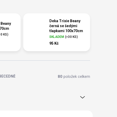
Deka Trixie Beany
 Beany
černá se šedými
x70cm
tlapkami 100x70cm
30 KS
)
SKLADEM
(
>30 KS
)
95 Kč
80
položek celkem
BECEDNĚ