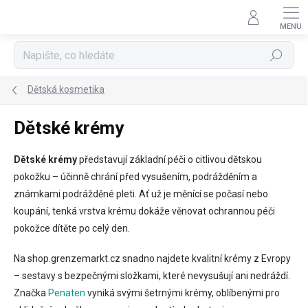
Přejít
na
obsah
Hledat
Dětská kosmetika
Dětské krémy
Dětské krémy
představují základní péči o citlivou dětskou
pokožku – účinně chrání před vysušením, podrážděním a
známkami podrážděné pleti. Ať už je měnící se počasí nebo
koupání, tenká vrstva krému dokáže věnovat ochrannou péči
pokožce dítěte po celý den.
Na shop.grenzemarkt.cz snadno najdete kvalitní krémy z Evropy
– sestavy s bezpečnými složkami, které nevysušují ani nedráždí.
Značka
Penaten
vyniká svými šetrnými krémy, oblíbenými pro