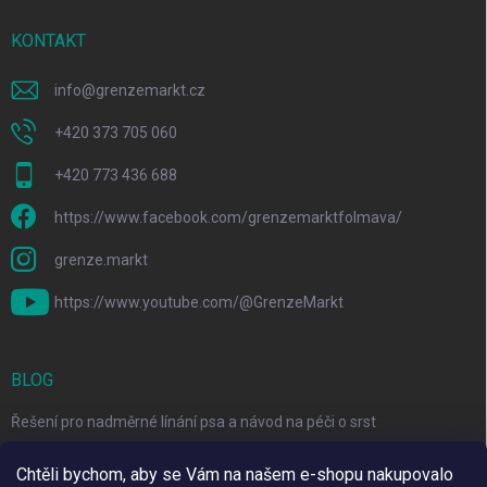
KONTAKT
info
@
grenzemarkt.cz
+420 373 705 060
+420 773 436 688
https://www.facebook.com/grenzemarktfolmava/
grenze.markt
https://www.youtube.com/@GrenzeMarkt
BLOG
Řešení pro nadměrné línání psa a návod na péči o srst
3 Jednoduché Kroky pro Péči o Zuby Psů a Koček Doma
Chtěli bychom, aby se Vám na našem e-shopu nakupovalo