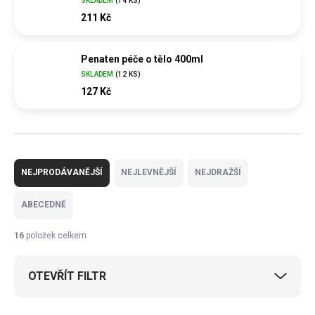
SKLADEM
(
14 KS
)
211 Kč
Penaten péče o tělo 400ml
SKLADEM
(
12 KS
)
127 Kč
Ř
a
NEJPRODÁVANĚJŠÍ
NEJLEVNĚJŠÍ
NEJDRAŽŠÍ
z
e
ABECEDNĚ
n
í
16
položek celkem
p
r
OTEVŘÍT FILTR
o
d
u