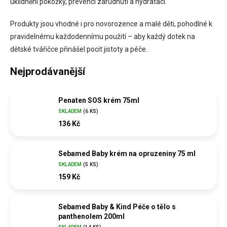
uklidnění pokožky, prevenci zarudnutí a hydrataci.
Produkty jsou vhodné i pro novorozence a malé děti, pohodlné k
pravidelnému každodennímu použití – aby každý dotek na
dětské tvářičce přinášel pocit jistoty a péče.
Nejprodávanější
Penaten SOS krém 75ml
SKLADEM
(
6 KS
)
136 Kč
Sebamed Baby krém na opruzeniny 75 ml
SKLADEM
(
5 KS
)
159 Kč
Sebamed Baby & Kind Péče o tělo s
panthenolem 200ml