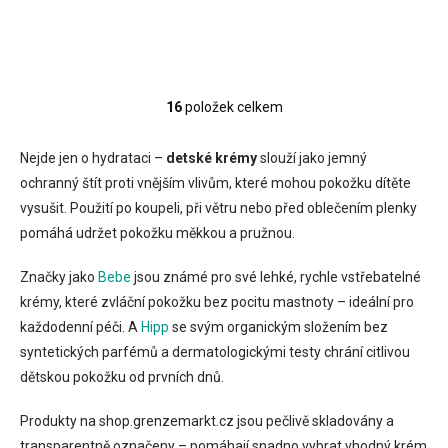
16
položek celkem
O
v
l
Nejde jen o hydrataci –
detské krémy
slouží jako jemný
á
ochranný štít proti vnějším vlivům, které mohou pokožku dítěte
d
vysušit. Použití po koupeli, při větru nebo před oblečením plenky
a
c
pomáhá udržet pokožku měkkou a pružnou.
í
p
Značky jako
Bebe
jsou známé pro své lehké, rychle vstřebatelné
r
krémy, které zvláční pokožku bez pocitu mastnoty – ideální pro
v
k
každodenní péči. A
Hipp
se svým organickým složením bez
y
syntetických parfémů a dermatologickými testy chrání citlivou
v
dětskou pokožku od prvních dnů.
ý
p
i
Produkty na shop.grenzemarkt.cz jsou pečlivě skladovány a
s
transparentně označeny – pomáhají snadno vybrat vhodný krém