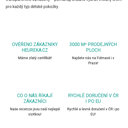
u
pro každý typ dětské pokožky.
OVĚŘENO ZÁKAZNÍKY
3000 M² PRODEJNÝCH
HEUREKA.CZ
PLOCH
Máme zlatý certifikát!
Najdete nás na Folmavě i v
Praze!
CO O NÁS ŘÍKAJÍ
RYCHLÉ DORUČENÍ V ČR
ZÁKAZNÍCI
I PO EU
Naše recenze jsou naší nejlepší
Rychlé a levné doručení v ČR i po
vizitkou!
EU!