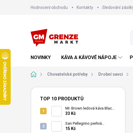
Přejít
Hodnocení obchodu
Kontakty
Sledování zásilk
na
obsah
NOVINKY
KÁVA A KÁVOVÉ NÁPOJE
P
Domů
Chovatelské potřeby
Drobní savci
P
o
TOP 10 PRODUKTŮ
s
t
Mr. Brown ledová káva Black
240 ml
33 Kč
r
a
San Pellegrino perlivá
n
minerální voda 500ml
15 Kč