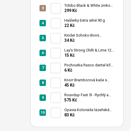
n
Tchibo Black & White zrnková
í
káva 1 kg
299 Kč
p
a
Hašlerky Extra silné 90 g
22 Kč
n
e
Kinder Schoko-Bons
l
čokoládové bonbony 46 g
34 Kč
Lay's Strong Chilli & Lime 120
g (expirace)
15 Kč
Pochoutka Rasco dental kříž
s chlorofylem 12cm
6 Kč
Knorr Bramborová kaše s
mlékem 95 g
45 Kč
Roundup Fast 5l - Rychlý a
účinný herbicid proti
575 Kč
plevelům
Opavia Kolonáda lázeňské
oplatky oříškové 175g
83 Kč