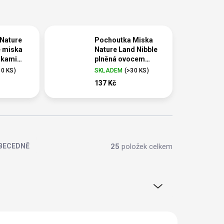
Nature
Pochoutka Miska
e miska
Nature Land Nibble
nkami
plněná ovocem
0g
dřevěná 120g
30 KS
)
SKLADEM
(
>30 KS
)
137 Kč
25
položek celkem
BECEDNĚ