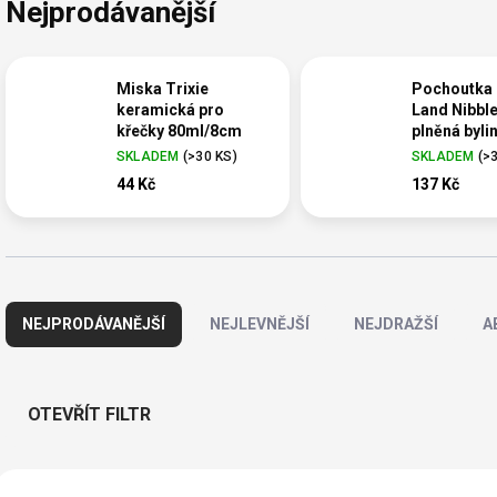
Nejprodávanější
Miska Trixie
Pochoutka 
keramická pro
Land Nibbl
křečky 80ml/8cm
plněná byli
dřevěná 12
SKLADEM
(
>30 KS
)
SKLADEM
(
>
44 Kč
137 Kč
Ř
a
NEJPRODÁVANĚJŠÍ
NEJLEVNĚJŠÍ
NEJDRAŽŠÍ
A
z
e
n
í
OTEVŘÍT FILTR
p
r
V
o