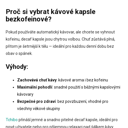
v
l
Proč si vybrat kávové kapsle
á
bezkofeinové?
d
a
c
Pokud používáte automatický kávovar, ale chcete se vyhnout
í
kofeinu, decaf kapsle jsou chytrou volbou. Chuť zůstává plná,
p
přitom je šetrnější k tělu — ideální pro každou denní dobu bez
r
v
obav o spánek.
k
y
Výhody:
v
ý
Zachovává chuť kávy
: kávové aroma i bez kofeinu
p
i
Maximální pohodlí
: snadné použití s běžnými kapslovými
s
kávovary
u
Bezpečné pro zdraví
: bez povzbuzení, vhodné pro
všechny věkové skupiny
Tchibo
přináší jemné a snadno pitelné decaf kapsle, ideální pro
nové uživatele nebo pro příjemnou relaxaci nad šálkem kávy.