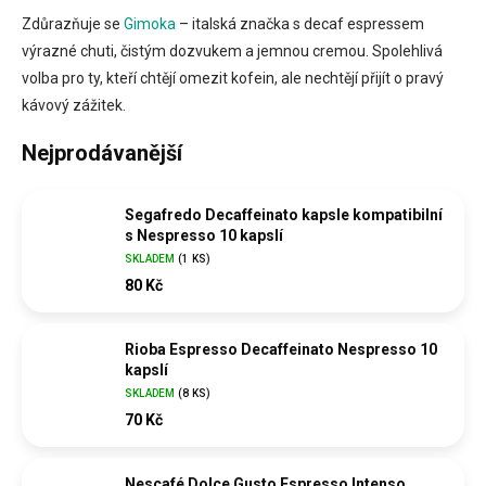
Zdůrazňuje se
Gimoka
– italská značka s decaf espressem
výrazné chuti, čistým dozvukem a jemnou cremou. Spolehlivá
volba pro ty, kteří chtějí omezit kofein, ale nechtějí přijít o pravý
kávový zážitek.
Nejprodávanější
Segafredo Decaffeinato kapsle kompatibilní
s Nespresso 10 kapslí
SKLADEM
(
1 KS
)
80 Kč
Rioba Espresso Decaffeinato Nespresso 10
kapslí
SKLADEM
(
8 KS
)
70 Kč
Nescafé Dolce Gusto Espresso Intenso