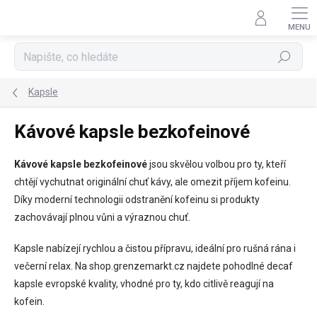
Přejít
na
obsah
Hledat
Kapsle
Kávové kapsle bezkofeinové
Kávové kapsle bezkofeinové
jsou skvělou volbou pro ty, kteří
chtějí vychutnat originální chuť kávy, ale omezit příjem kofeinu.
Díky moderní technologii odstranění kofeinu si produkty
zachovávají plnou vůni a výraznou chuť.
Kapsle nabízejí rychlou a čistou přípravu, ideální pro rušná rána i
večerní relax. Na shop.grenzemarkt.cz najdete pohodlné decaf
kapsle evropské kvality, vhodné pro ty, kdo citlivě reagují na
kofein.