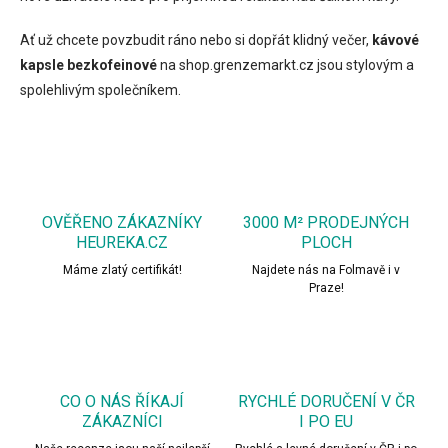
Ať už chcete povzbudit ráno nebo si dopřát klidný večer,
kávové
kapsle bezkofeinové
na shop.grenzemarkt.cz jsou stylovým a
spolehlivým společníkem.
OVĚŘENO ZÁKAZNÍKY
3000 M² PRODEJNÝCH
HEUREKA.CZ
PLOCH
Máme zlatý certifikát!
Najdete nás na Folmavě i v
Praze!
CO O NÁS ŘÍKAJÍ
RYCHLÉ DORUČENÍ V ČR
ZÁKAZNÍCI
I PO EU