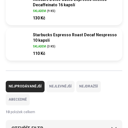
Decaffeinato 16 kapslí
SKLADEM
(
9 KS
)
130 Kč
Starbucks Espresso Roast Decaf Nespresso
10 kapslí
SKLADEM
(
3 KS
)
110 Kč
Ř
a
NEJPRODÁVANĚJŠÍ
NEJLEVNĚJŠÍ
NEJDRAŽŠÍ
z
e
ABECEDNĚ
n
í
10
položek celkem
p
r