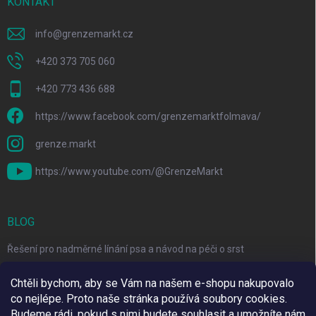
KONTAKT
info
@
grenzemarkt.cz
+420 373 705 060
+420 773 436 688
https://www.facebook.com/grenzemarktfolmava/
grenze.markt
https://www.youtube.com/@GrenzeMarkt
BLOG
Řešení pro nadměrné línání psa a návod na péči o srst
3 Jednoduché Kroky pro Péči o Zuby Psů a Koček Doma
Chtěli bychom, aby se Vám na našem e-shopu nakupovalo
co nejlépe. Proto naše stránka používá soubory cookies.
Top 6 značek pro domácí mazlíčky za skvělé ceny
Budeme rádi, pokud s nimi budete souhlasit a umožníte nám