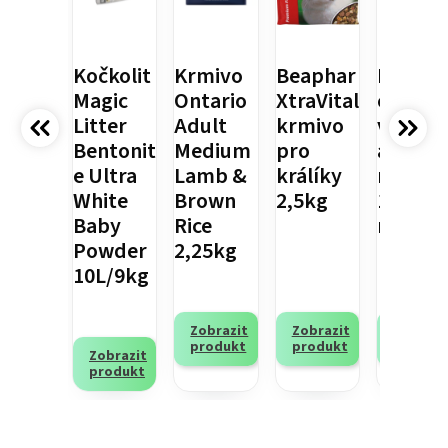
Kočkolit
Krmivo
Beaphar
Rukavi
Magic
Ontario
XtraVital
e Trixie
Litter
Adult
krmivo
vyčesá
Bentonit
Medium
pro
ací/nyl
e Ultra
Lamb &
králíky
n
White
Brown
2,5kg
18x24c
Baby
Rice
Powder
2,25kg
10L/9kg
Zobrazit
Zobrazit
Zobrazi
produkt
produkt
produk
Zobrazit
produkt