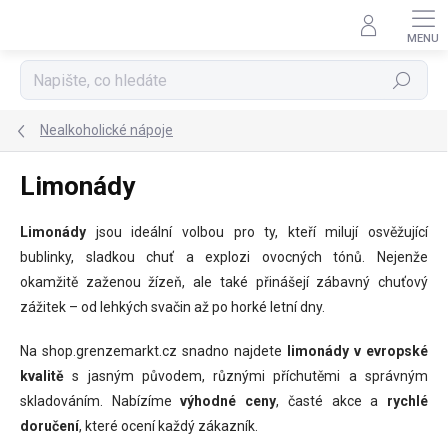
Přejít
na
obsah
Hledat
Nealkoholické nápoje
Limonády
Limonády
jsou ideální volbou pro ty, kteří milují osvěžující
bublinky, sladkou chuť a explozi ovocných tónů. Nejenže
okamžitě zaženou žízeň, ale také přinášejí zábavný chuťový
zážitek – od lehkých svačin až po horké letní dny.
Na shop.grenzemarkt.cz snadno najdete
limonády v evropské
kvalitě
s jasným původem, různými příchutěmi a správným
skladováním. Nabízíme
výhodné ceny
, časté akce a
rychlé
doručení
, které ocení každý zákazník.