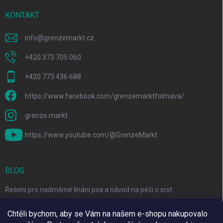
KONTAKT
info
@
grenzemarkt.cz
+420 373 705 060
+420 773 436 688
https://www.facebook.com/grenzemarktfolmava/
grenze.markt
https://www.youtube.com/@GrenzeMarkt
BLOG
Řešení pro nadměrné línání psa a návod na péči o srst
3 Jednoduché Kroky pro Péči o Zuby Psů a Koček Doma
Chtěli bychom, aby se Vám na našem e-shopu nakupovalo