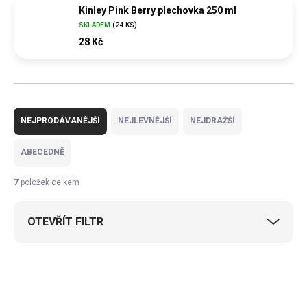
Kinley Pink Berry plechovka 250 ml
SKLADEM
(
24 KS
)
28 Kč
Ř
a
NEJPRODÁVANĚJŠÍ
NEJLEVNĚJŠÍ
NEJDRAŽŠÍ
z
e
ABECEDNĚ
n
í
7
položek celkem
p
r
OTEVŘÍT FILTR
o
d
u
V
k
ý
t
p
ů