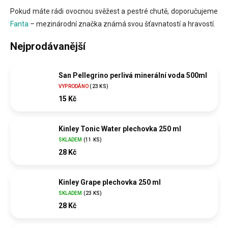
Pokud máte rádi ovocnou svěžest a pestré chutě, doporučujeme
Fanta
– mezinárodní značka známá svou šťavnatostí a hravostí.
Nejprodávanější
San Pellegrino perlivá minerální voda 500ml
VYPRODÁNO
(
23 KS
)
15 Kč
Kinley Tonic Water plechovka 250 ml
SKLADEM
(
11 KS
)
28 Kč
Kinley Grape plechovka 250 ml
SKLADEM
(
23 KS
)
28 Kč