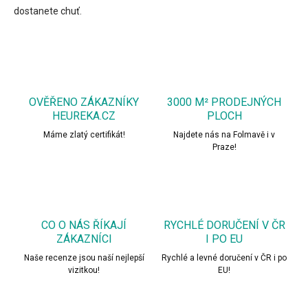
dostanete chuť.
OVĚŘENO ZÁKAZNÍKY
3000 M² PRODEJNÝCH
HEUREKA.CZ
PLOCH
Máme zlatý certifikát!
Najdete nás na Folmavě i v
Praze!
CO O NÁS ŘÍKAJÍ
RYCHLÉ DORUČENÍ V ČR
ZÁKAZNÍCI
I PO EU
Naše recenze jsou naší nejlepší
Rychlé a levné doručení v ČR i po
vizitkou!
EU!