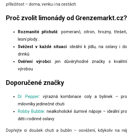
v
příležitost – doma, venku i na cestách.
k
y
Proč zvolit limonády od Grenzemarkt.cz?
v
ý
Rozmanité příchutě
: pomeranč, citron, hrozny, třešeň,
p
i
lesní plody…
s
Svěžest v každé situaci
: ideální k jídlu, na oslavy i do
u
drinků
Ověření výrobci
: jen důvěryhodné značky s kvalitní
výrobou
Doporučené značky
Dr. Pepper
: výrazná kombinace coly a bylinek – pro
milovníky jedinečné chuti
Robby Bubble
: nealkoholické šumivé nápoje – ideální pro
děti i rodinné oslavy
Dopřejte si doušek chuti a bublin – osvěžení, kdykoliv na něj