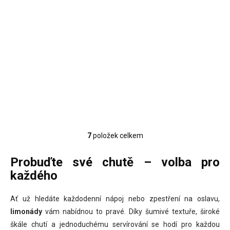
nápoj 230 ml
51 Kč
46 Kč bez DPH
Měrná
0,22 Kč / 1 ml
cena:
Do košíku
7
položek celkem
O
v
l
Probuďte své chutě – volba pro
á
každého
d
a
c
Ať už hledáte každodenní nápoj nebo zpestření na oslavu,
í
limonády
vám nabídnou to pravé. Díky šumivé textuře, široké
p
škále chutí a jednoduchému servírování se hodí pro každou
r