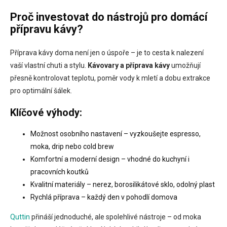
v
l
Proč investovat do nástrojů pro domácí
á
přípravu kávy?
d
a
c
Příprava kávy doma není jen o úspoře – je to cesta k nalezení
í
vaší vlastní chuti a stylu.
Kávovary a příprava kávy
umožňují
p
přesně kontrolovat teplotu, poměr vody k mletí a dobu extrakce
r
pro optimální šálek.
v
k
y
Klíčové výhody:
v
ý
Možnost osobního nastavení – vyzkoušejte espresso,
p
moka, drip nebo cold brew
i
s
Komfortní a moderní design – vhodné do kuchyní i
u
pracovních koutků
Kvalitní materiály – nerez, borosilikátové sklo, odolný plast
Rychlá příprava – každý den v pohodlí domova
Quttin
přináší jednoduché, ale spolehlivé nástroje – od moka