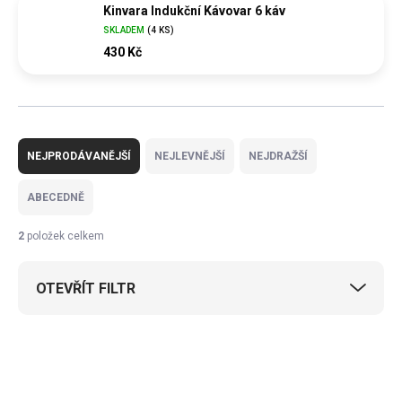
Kinvara Indukční Kávovar 6 káv
SKLADEM
(
4 KS
)
430 Kč
Ř
a
NEJPRODÁVANĚJŠÍ
NEJLEVNĚJŠÍ
NEJDRAŽŠÍ
z
e
ABECEDNĚ
n
í
2
položek celkem
p
r
OTEVŘÍT FILTR
o
d
u
V
k
ý
t
p
ů
i