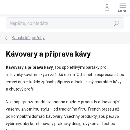
Přejít
na
obsah
Hledat
Baristické potřeby
Kávovary a příprava kávy
Kávovary a příprava kávy
jsou spolehlivými parťáky pro
milovníky kavárenských zážitků doma. Od silného espressa až po
jemný drip – každý způsob přípravy odhaluje jiný charakter kávy
a chuťový profil.
Na shop.grenzemarkt.cz snadno najdete produkty odpovídající
vašemu životnímu stylu – od tradičního filtru, French pressu až
po kompaktní domácí kávovary. Všechny produkty jsou pečlivě
vybírány, aby kombinovaly praktický design, výkon a dlouhou