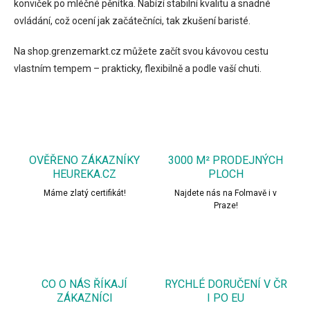
konviček po mléčné pěnítka. Nabízí stabilní kvalitu a snadné
ovládání, což ocení jak začátečníci, tak zkušení baristé.
Na shop.grenzemarkt.cz můžete začít svou kávovou cestu
vlastním tempem – prakticky, flexibilně a podle vaší chuti.
OVĚŘENO ZÁKAZNÍKY
3000 M² PRODEJNÝCH
HEUREKA.CZ
PLOCH
Máme zlatý certifikát!
Najdete nás na Folmavě i v
Praze!
CO O NÁS ŘÍKAJÍ
RYCHLÉ DORUČENÍ V ČR
ZÁKAZNÍCI
I PO EU