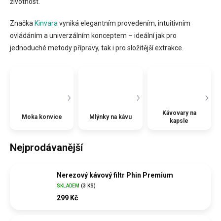
životnost.
Značka
Kinvara
vyniká elegantním provedením, intuitivním
ovládáním a univerzálním konceptem – ideální jak pro
jednoduché metody přípravy, tak i pro složitější extrakce.
Kávovary na
Moka konvice
Mlýnky na kávu
kapsle
Nejprodávanější
Nerezový kávový filtr Phin Premium
SKLADEM
(
3 KS
)
299 Kč