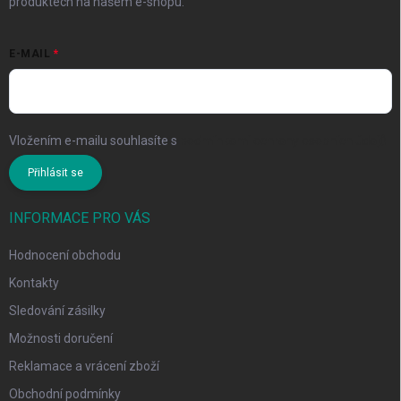
produktech na našem e-shopu.
E-MAIL
Vložením e-mailu souhlasíte s
podmínkami ochrany osobních údajů
Přihlásit se
INFORMACE PRO VÁS
Hodnocení obchodu
Kontakty
Sledování zásilky
Možnosti doručení
Reklamace a vrácení zboží
Obchodní podmínky