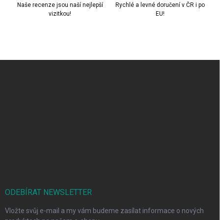
Naše recenze jsou naší nejlepší
Rychlé a levné doručení v ČR i po
vizitkou!
EU!
Z
á
p
a
t
í
ODEBÍRAT NEWSLETTER
Vložte svůj e-mail a my vám budeme zasílat informace o nových