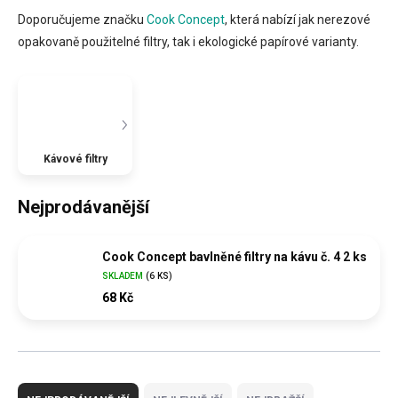
Doporučujeme značku
Cook Concept
, která nabízí jak nerezové
opakovaně použitelné filtry, tak i ekologické papírové varianty.
Kávové filtry
Nejprodávanější
Cook Concept bavlněné filtry na kávu č. 4 2 ks
SKLADEM
(
6 KS
)
68 Kč
Ř