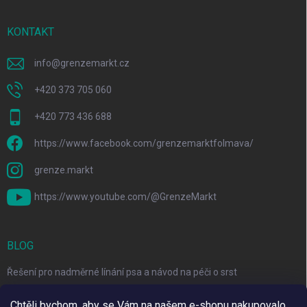
KONTAKT
info
@
grenzemarkt.cz
+420 373 705 060
+420 773 436 688
https://www.facebook.com/grenzemarktfolmava/
grenze.markt
https://www.youtube.com/@GrenzeMarkt
BLOG
Řešení pro nadměrné línání psa a návod na péči o srst
3 Jednoduché Kroky pro Péči o Zuby Psů a Koček Doma
Chtěli bychom, aby se Vám na našem e-shopu nakupovalo