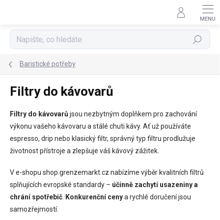
Přejít
na
obsah
Hledat
Baristické potřeby
Filtry do kávovarů
Filtry do kávovarů
jsou nezbytným doplňkem pro zachování
výkonu vašeho kávovaru a stálé chuti kávy. Ať už používáte
espresso, drip nebo klasický filtr, správný typ filtru prodlužuje
životnost přístroje a zlepšuje váš kávový zážitek.
V e-shopu shop.grenzemarkt.cz nabízíme výběr kvalitních filtrů
splňujících evropské standardy –
účinně zachytí usazeniny a
chrání spotřebič
.
Konkurenční ceny
a rychlé doručení jsou
samozřejmostí.