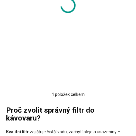
t
ů
Cook Concept
bavlněné filtry na
kávu č. 4 2 ks
68 Kč
56 Kč bez DPH
Měrná
34 Kč / 1 ks
cena:
Do košíku
1
položek celkem
O
v
l
Proč zvolit správný filtr do
á
kávovaru?
d
a
c
Kvalitní filtr
zajišťuje čistší vodu, zachytí oleje a usazeniny –