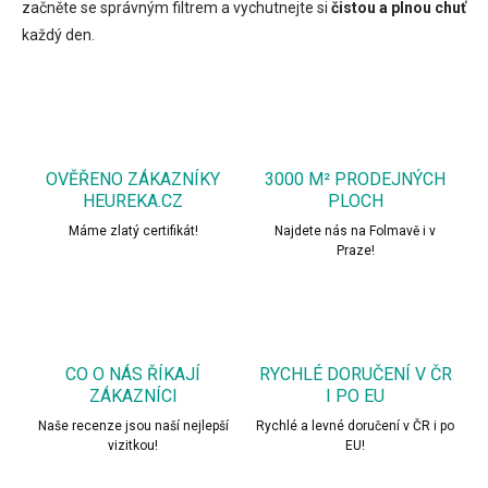
začněte se správným filtrem a vychutnejte si
čistou a plnou chuť
každý den.
OVĚŘENO ZÁKAZNÍKY
3000 M² PRODEJNÝCH
HEUREKA.CZ
PLOCH
Máme zlatý certifikát!
Najdete nás na Folmavě i v
Praze!
CO O NÁS ŘÍKAJÍ
RYCHLÉ DORUČENÍ V ČR
ZÁKAZNÍCI
I PO EU
Naše recenze jsou naší nejlepší
Rychlé a levné doručení v ČR i po
vizitkou!
EU!