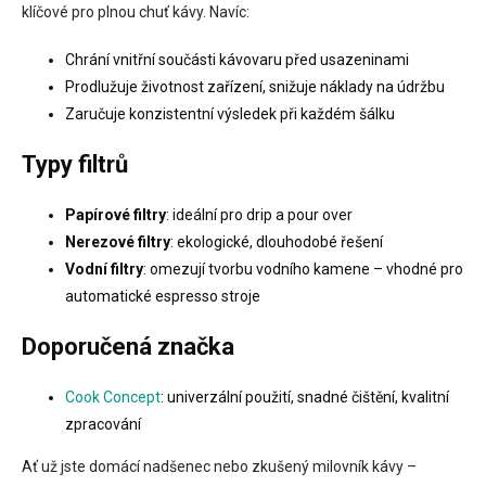
í
klíčové pro plnou chuť kávy. Navíc:
p
r
Chrání vnitřní součásti kávovaru před usazeninami
v
k
Prodlužuje životnost zařízení, snižuje náklady na údržbu
y
Zaručuje konzistentní výsledek při každém šálku
v
ý
Typy filtrů
p
i
s
Papírové filtry
: ideální pro drip a pour over
u
Nerezové filtry
: ekologické, dlouhodobé řešení
Vodní filtry
: omezují tvorbu vodního kamene – vhodné pro
automatické espresso stroje
Doporučená značka
Cook Concept
: univerzální použití, snadné čištění, kvalitní
zpracování
Ať už jste domácí nadšenec nebo zkušený milovník kávy –