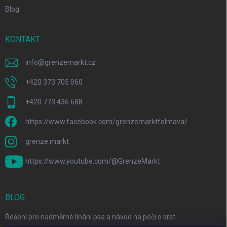
Blog
KONTAKT
info
@
grenzemarkt.cz
+420 373 705 060
+420 773 436 688
https://www.facebook.com/grenzemarktfolmava/
grenze.markt
https://www.youtube.com/@GrenzeMarkt
BLOG
Řešení pro nadměrné línání psa a návod na péči o srst