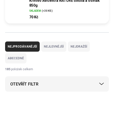
Krmivo Avicentra NATURE činčila a osmák
850g
SKLADEM
(
>30 KS
)
70 Kč
Ř
a
NEJPRODÁVANĚJŠÍ
NEJLEVNĚJŠÍ
NEJDRAŽŠÍ
z
e
ABECEDNĚ
n
í
185
položek celkem
p
r
OTEVŘÍT FILTR
o
d
u
V
k
ý
t
p
ů