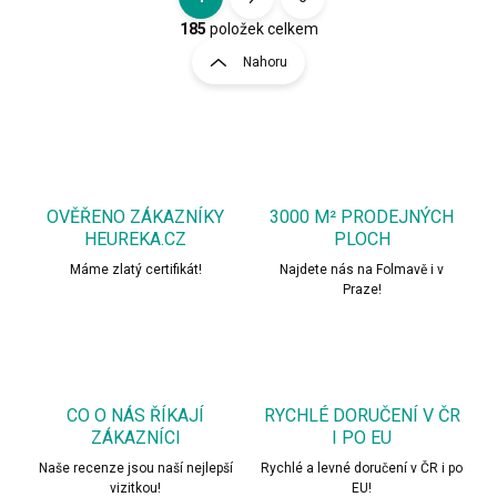
O
S
v
t
185
položek celkem
l
r
Nahoru
á
á
d
n
a
k
c
o
í
p
v
r
á
v
OVĚŘENO ZÁKAZNÍKY
3000 M² PRODEJNÝCH
n
k
HEUREKA.CZ
PLOCH
í
y
Máme zlatý certifikát!
Najdete nás na Folmavě i v
v
Praze!
ý
p
i
s
u
CO O NÁS ŘÍKAJÍ
RYCHLÉ DORUČENÍ V ČR
ZÁKAZNÍCI
I PO EU
Naše recenze jsou naší nejlepší
Rychlé a levné doručení v ČR i po
vizitkou!
EU!