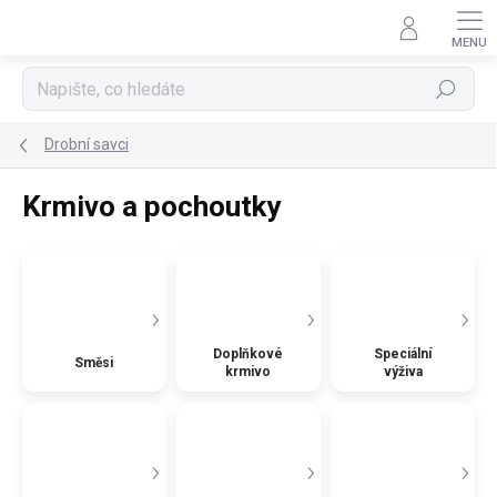
Přejít
na
obsah
Hledat
Drobní savci
Krmivo a pochoutky
Doplňkové
Speciální
Směsi
krmivo
výživa