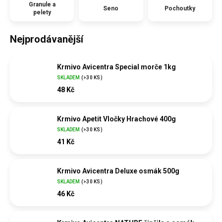
Granule a
Seno
Pochoutky
pelety
Nejprodávanější
Krmivo Avicentra Special morče 1kg
SKLADEM
(
>30 KS
)
48 Kč
Krmivo Apetit Vločky Hrachové 400g
SKLADEM
(
>30 KS
)
41 Kč
Krmivo Avicentra Deluxe osmák 500g
SKLADEM
(
>30 KS
)
46 Kč