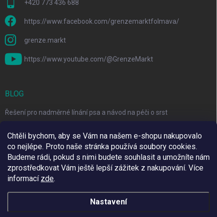
+420 773 436 688
https://www.facebook.com/grenzemarktfolmava/
grenze.markt
https://www.youtube.com/@GrenzeMarkt
BLOG
Řešení pro nadměrné línání psa a návod na péči o srst
3 Jednoduché Kroky pro Péči o Zuby Psů a Koček Doma
Chtěli bychom, aby se Vám na našem e-shopu nakupovalo
co nejlépe. Proto naše stránka používá soubory cookies.
Top 6 značek pro domácí mazlíčky za skvělé ceny
Budeme rádi, pokud s nimi budete souhlasit a umožníte nám
zprostředkovat Vám ještě lepší zážitek z nakupování.
Více
informací
zde
.
Využíváme Adulto
Nastavení