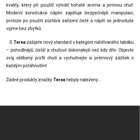
kvality, který při použití vytváří bohaté aroma a jemnou chuť.
Moderní konstrukce náplní zajišťuje bezpečnější manipulaci,
protože po použití zůstává zařízení čisté a náplň se jednoduše
vyjme bez zbytků.
S
Terea
zažijete nový standard v kategorii nahřívaného tabáku
– pohodlnější, čistší a chuťově dokonalejší než kdy dřív. Objevte
svůj oblíbený profil chutí a vychutnejte si prémiový zážitek s
každým potáhnutím!
Žádné produkty značky
Terea
nebyly nalezeny...
Z
á
p
a
t