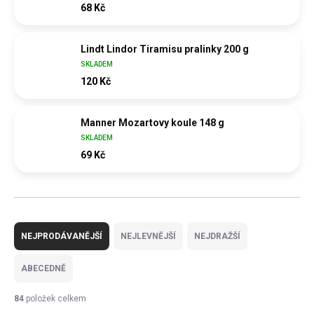
68 Kč
Lindt Lindor Tiramisu pralinky 200 g
SKLADEM
120 Kč
Manner Mozartovy koule 148 g
SKLADEM
69 Kč
Ř
a
NEJPRODÁVANĚJŠÍ
NEJLEVNĚJŠÍ
NEJDRAŽŠÍ
z
e
ABECEDNĚ
n
í
84
položek celkem
p