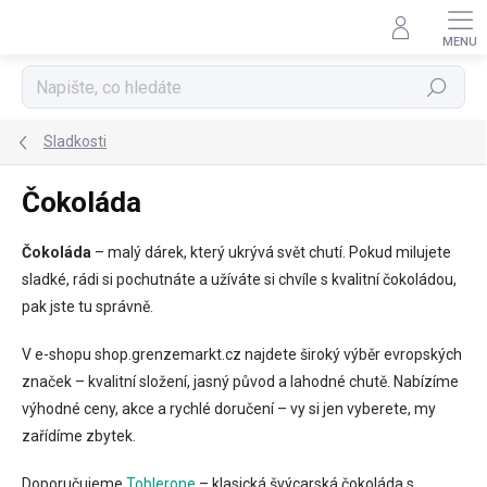
Přejít
na
obsah
Hledat
Sladkosti
Čokoláda
Čokoláda
– malý dárek, který ukrývá svět chutí. Pokud milujete
sladké, rádi si pochutnáte a užíváte si chvíle s kvalitní čokoládou,
pak jste tu správně.
V e-shopu shop.grenzemarkt.cz najdete široký výběr evropských
značek – kvalitní složení, jasný původ a lahodné chutě. Nabízíme
výhodné ceny, akce a rychlé doručení – vy si jen vyberete, my
zařídíme zbytek.
Doporučujeme
Toblerone
– klasická švýcarská čokoláda s