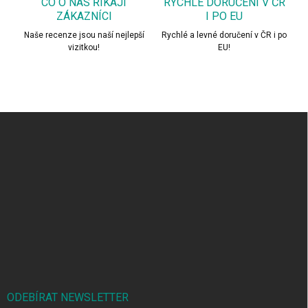
CO O NÁS ŘÍKAJÍ
RYCHLÉ DORUČENÍ V ČR
ZÁKAZNÍCI
I PO EU
Naše recenze jsou naší nejlepší
Rychlé a levné doručení v ČR i po
vizitkou!
EU!
Z
á
p
a
t
í
ODEBÍRAT NEWSLETTER