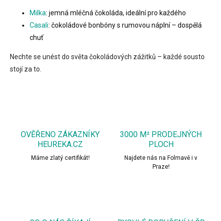
Milka
: jemná mléčná čokoláda, ideální pro každého
Casali
: čokoládové bonbóny s rumovou náplní – dospělá
chuť
Nechte se unést do světa čokoládových zážitků – každé sousto
stojí za to.
OVĚŘENO ZÁKAZNÍKY
3000 M² PRODEJNÝCH
HEUREKA.CZ
PLOCH
Máme zlatý certifikát!
Najdete nás na Folmavě i v
Praze!