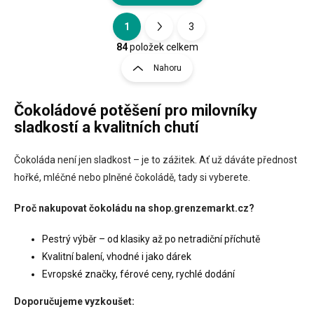
1
3
O
S
v
t
84
položek celkem
l
r
Nahoru
á
á
d
n
a
Čokoládové potěšení pro milovníky
k
c
o
í
sladkostí a kvalitních chutí
p
v
r
á
Čokoláda není jen sladkost – je to zážitek. Ať už dáváte přednost
v
n
k
hořké, mléčné nebo plněné čokoládě, tady si vyberete.
í
y
v
Proč nakupovat čokoládu na shop.grenzemarkt.cz?
ý
p
Pestrý výběr – od klasiky až po netradiční příchutě
i
Kvalitní balení, vhodné i jako dárek
s
u
Evropské značky, férové ceny, rychlé dodání
Doporučujeme vyzkoušet: