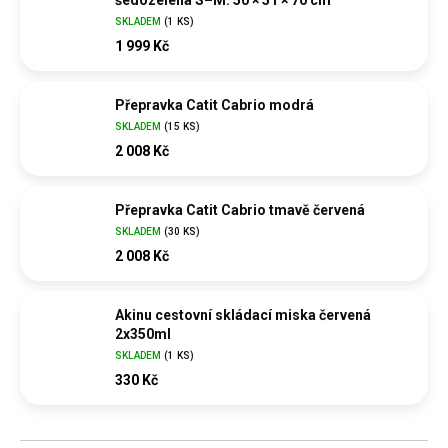
šedozelená S–M: 50 × 51 × 70 cm
SKLADEM
(
1 KS
)
1 999 Kč
Přepravka Catit Cabrio modrá
SKLADEM
(
15 KS
)
2 008 Kč
Přepravka Catit Cabrio tmavě červená
SKLADEM
(
30 KS
)
2 008 Kč
Akinu cestovní skládací miska červená
2x350ml
SKLADEM
(
1 KS
)
330 Kč