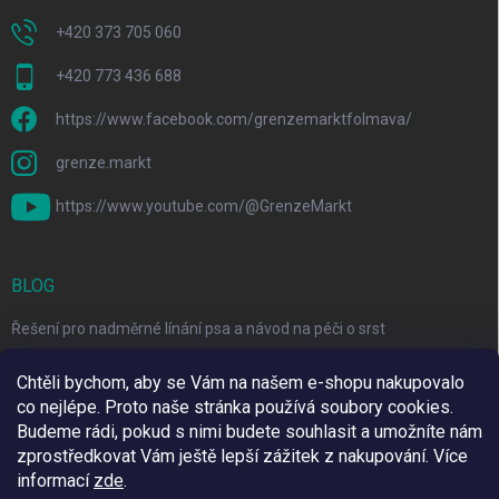
+420 373 705 060
+420 773 436 688
https://www.facebook.com/grenzemarktfolmava/
grenze.markt
https://www.youtube.com/@GrenzeMarkt
BLOG
Řešení pro nadměrné línání psa a návod na péči o srst
3 Jednoduché Kroky pro Péči o Zuby Psů a Koček Doma
Chtěli bychom, aby se Vám na našem e-shopu nakupovalo
co nejlépe. Proto naše stránka používá soubory cookies.
Top 6 značek pro domácí mazlíčky za skvělé ceny
Budeme rádi, pokud s nimi budete souhlasit a umožníte nám
zprostředkovat Vám ještě lepší zážitek z nakupování.
Více
informací
zde
.
Využíváme Adulto