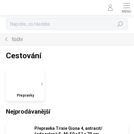
Přejít
na
obsah
Hledat
Kočky
Cestování
Přepravky
Nejprodávanější
Přepravka Trixie Giona 4, antracit/