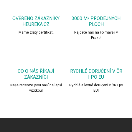
d
a
c
OVĚŘENO ZÁKAZNÍKY
3000 M² PRODEJNÝCH
í
HEUREKA.CZ
PLOCH
p
r
Máme zlatý certifikát!
Najdete nás na Folmavě i v
v
Praze!
k
y
v
ý
p
CO O NÁS ŘÍKAJÍ
RYCHLÉ DORUČENÍ V ČR
i
ZÁKAZNÍCI
I PO EU
s
u
Naše recenze jsou naší nejlepší
Rychlé a levné doručení v ČR i po
vizitkou!
EU!
Z
á