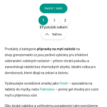
Načíst 1 další
1
2
O
S
v
t
37
položek celkem
l
r
Nahoru
á
á
d
n
a
k
c
Produkty z kategorie
přípravky na mytí nádobí
na
o
í
shop.grenzemarkt.cz jsou pečlivě vybírány pro efektivní
p
v
odstranění i odolných nečistot – přitom chrání pokožku a
r
á
zanechávají nádobí bez chemických zbytků. Ideální volba pro
v
n
k
domácnosti, které dbají na zdraví a čistotu.
í
y
v
Vyzkoušejte osvědčené značky jako
Finish
– specialista na
ý
tablety do myčky, nebo
Palmolive
– jemný gel vhodný pro ruční
p
i
mytí s příjemnou vůní.
s
u
Díky široké nabídce a vstřícnému poradenství vám pomůžeme