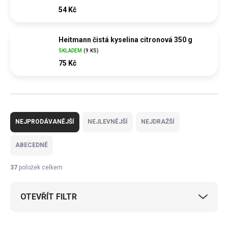
54 Kč
Heitmann čistá kyselina citronová 350 g
SKLADEM
(
9 KS
)
75 Kč
Ř
a
NEJPRODÁVANĚJŠÍ
NEJLEVNĚJŠÍ
NEJDRAŽŠÍ
z
e
ABECEDNĚ
n
í
37
položek celkem
p
r
OTEVŘÍT FILTR
o
d
u
V