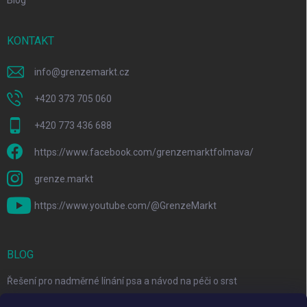
KONTAKT
info
@
grenzemarkt.cz
+420 373 705 060
+420 773 436 688
https://www.facebook.com/grenzemarktfolmava/
grenze.markt
https://www.youtube.com/@GrenzeMarkt
BLOG
Řešení pro nadměrné línání psa a návod na péči o srst
3 Jednoduché Kroky pro Péči o Zuby Psů a Koček Doma