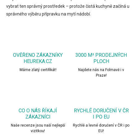
vybrat ten správný prostředek – protože čistá kuchyně začíná u
správného výběru přípravku na mytí nádobí.
OVĚŘENO ZÁKAZNÍKY
3000 M² PRODEJNÝCH
HEUREKA.CZ
PLOCH
Máme zlatý certifikát!
Najdete nás na Folmavě i v
Praze!
CO O NÁS ŘÍKAJÍ
RYCHLÉ DORUČENÍ V ČR
ZÁKAZNÍCI
I PO EU
Naše recenze jsou naší nejlepší
Rychlé a levné doručení v ČR i po
vizitkou!
EU!