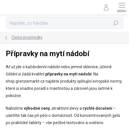
Přejít
na
obsah
Hledat
Čisticí prostředky
Přípravky na mytí nádobí
Ať už jde o každodenní nádobí nebo jemné sklenice, účinné
čištění si žádá kvalitní
přípravky na mytí nádobí
. Na
shop.grenzemarkt.cz najdete produkty splňující evropské normy,
které si snadno poradí s mastnotou a zároveň jsou šetrné k
pokožce.
Nabízíme
výhodné ceny
, atraktivní slevy a
rychlé doručení
–
ušetříte tak čas při péči o domácnost. Od koncentrovaných gelů
po praktické tablety – vše pečlivě testováno a ověřeno.