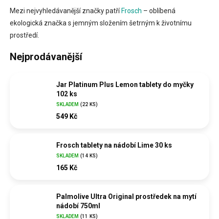
Mezi nejvyhledávanější značky patří
Frosch
– oblíbená
ekologická značka s jemným složením šetrným k životnímu
prostředí.
Nejprodávanější
Jar Platinum Plus Lemon tablety do myčky
102 ks
SKLADEM
(
22 KS
)
549 Kč
Frosch tablety na nádobí Lime 30 ks
SKLADEM
(
14 KS
)
165 Kč
Palmolive Ultra Original prostředek na mytí
nádobí 750ml
SKLADEM
(
11 KS
)