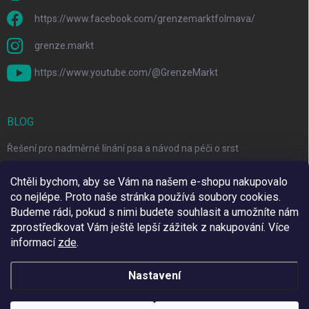
https://www.facebook.com/grenzemarktfolmava/
grenze.markt
https://www.youtube.com/@GrenzeMarkt
BLOG
Řešení pro nadměrné línání psa a návod na péči o srst
3 Jednoduché Kroky pro Péči o Zuby Psů a Koček Doma
Chtěli bychom, aby se Vám na našem e-shopu nakupovalo
co nejlépe. Proto naše stránka používá soubory cookies.
Top 6 značek pro domácí mazlíčky za skvělé ceny
Budeme rádi, pokud s nimi budete souhlasit a umožníte nám
zprostředkovat Vám ještě lepší zážitek z nakupování.
Více
informací
zde
.
Využíváme Adulto
Nastavení
Copyright 2026
Grenze Markt Online
. Všechna práva vyhrazena.
Upravit