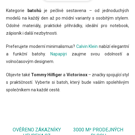
Kategorie
batohů
je pečlivě sestavena – od jednoduchých
modelů na každý den až po módní varianty s osobitým stylem.
Odolné materiály, praktické přihrádky, ideální pro notebook,
zápisník i další nezbytnosti.
Preferujete moderní minimalismus?
Calvin Klein
nabízí elegantní
a funkční batohy.
Napapijri
zaujme svou odolností a
volnočasovým designem.
Objevte také
Tommy Hilfiger
a
Victorinox
– značky spojující styl
s praktičností. Vyberte si batoh, který bude vaším spolehlivým
společníkem na každé cestě.
OVĚŘENO ZÁKAZNÍKY
3000 M² PRODEJNÝCH