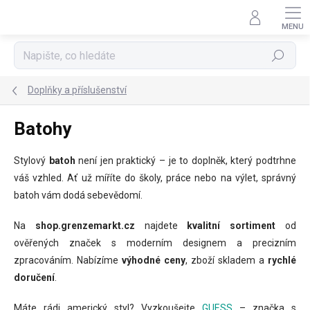
Přejít
na
obsah
Hledat
Doplňky a příslušenství
Batohy
Stylový
batoh
není jen praktický – je to doplněk, který podtrhne
váš vzhled. Ať už míříte do školy, práce nebo na výlet, správný
batoh vám dodá sebevědomí.
Na
shop.grenzemarkt.cz
najdete
kvalitní sortiment
od
ověřených značek s moderním designem a precizním
zpracováním. Nabízíme
výhodné ceny
, zboží skladem a
rychlé
doručení
.
Máte rádi americký styl? Vyzkoušejte
GUESS
– značka s