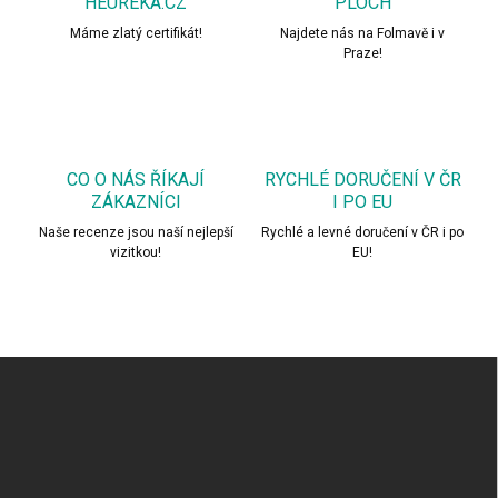
HEUREKA.CZ
PLOCH
Máme zlatý certifikát!
Najdete nás na Folmavě i v
Praze!
CO O NÁS ŘÍKAJÍ
RYCHLÉ DORUČENÍ V ČR
ZÁKAZNÍCI
I PO EU
Naše recenze jsou naší nejlepší
Rychlé a levné doručení v ČR i po
vizitkou!
EU!
Z
á
p
a
t
í