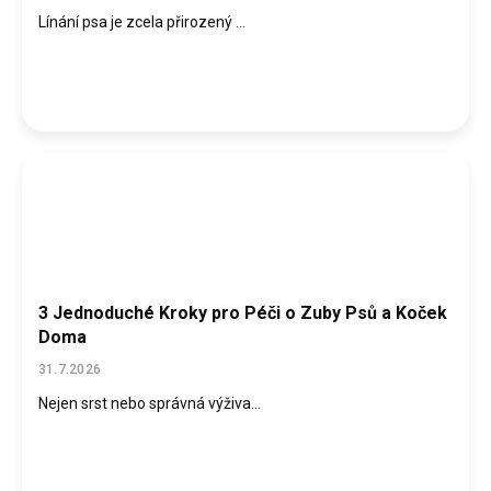
ů
Línání psa je zcela přirozený ...
3 Jednoduché Kroky pro Péči o Zuby Psů a Koček
Doma
31.7.2026
Nejen srst nebo správná výživa...