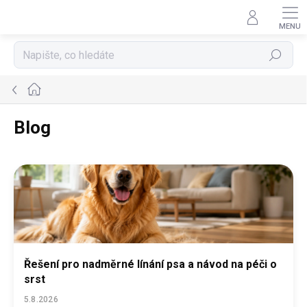
Přejít
na
obsah
Hledat
Domů
Blog
V
ý
p
i
s
č
l
Řešení pro nadměrné línání psa a návod na péči o
á
srst
n
k
5.8.2026