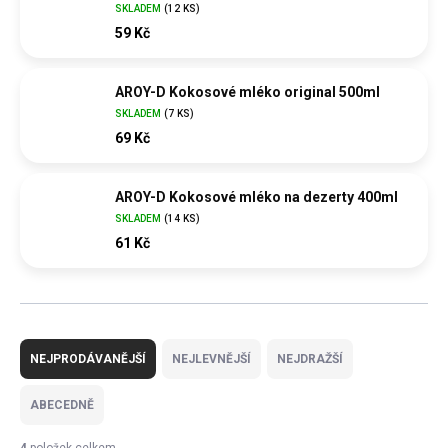
SKLADEM
(
12 KS
)
59 Kč
AROY-D Kokosové mléko original 500ml
SKLADEM
(
7 KS
)
69 Kč
AROY-D Kokosové mléko na dezerty 400ml
SKLADEM
(
14 KS
)
61 Kč
Ř
a
NEJPRODÁVANĚJŠÍ
NEJLEVNĚJŠÍ
NEJDRAŽŠÍ
z
e
ABECEDNĚ
n
í