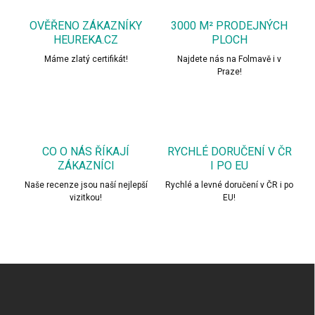
OVĚŘENO ZÁKAZNÍKY
3000 M² PRODEJNÝCH
HEUREKA.CZ
PLOCH
Máme zlatý certifikát!
Najdete nás na Folmavě i v
Praze!
CO O NÁS ŘÍKAJÍ
RYCHLÉ DORUČENÍ V ČR
ZÁKAZNÍCI
I PO EU
Naše recenze jsou naší nejlepší
Rychlé a levné doručení v ČR i po
vizitkou!
EU!
Z
á
p