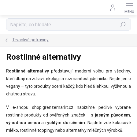
Přejít
na
obsah
Hledat
Trvanlivé potraviny
Rostlinné alternativy
Rostlinné alternativy
představují moderní volbu pro všechny,
kteří dbají na zdraví, ekologii a rozmanitost jídelníčku. Nejde jen o
vegany – tyto produkty ocení každý, kdo hledá lehkou, výživnou a
chutnou stravu.
V e-shopu shop.grenzemarkt.cz nabízíme pečlivě vybrané
rostlinné produkty od ověřených značek – s
jasným původem
,
výhodnou cenou
a
rychlým doručením
. Najdete zde kokosové
mléko, rostlinné toppingy nebo alternativy mléčných výrobků.