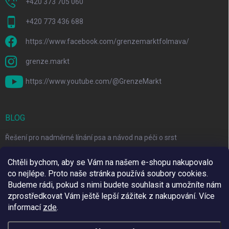
+420 373 705 060
+420 773 436 688
https://www.facebook.com/grenzemarktfolmava/
grenze.markt
https://www.youtube.com/@GrenzeMarkt
BLOG
Řešení pro nadměrné línání psa a návod na péči o srst
3 Jednoduché Kroky pro Péči o Zuby Psů a Koček Doma
Chtěli bychom, aby se Vám na našem e-shopu nakupovalo
co nejlépe. Proto naše stránka používá soubory cookies.
Top 6 značek pro domácí mazlíčky za skvělé ceny
Budeme rádi, pokud s nimi budete souhlasit a umožníte nám
zprostředkovat Vám ještě lepší zážitek z nakupování.
Více
informací
zde
.
Využíváme Adulto