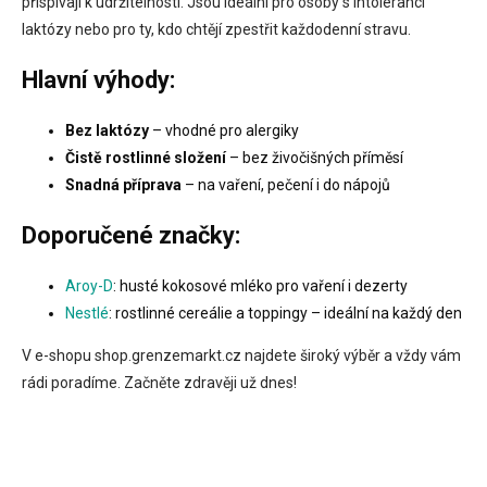
přispívají k udržitelnosti. Jsou ideální pro osoby s intolerancí
p
laktózy nebo pro ty, kdo chtějí zpestřit každodenní stravu.
r
v
Hlavní výhody:
k
y
v
Bez laktózy
– vhodné pro alergiky
ý
Čistě rostlinné složení
– bez živočišných příměsí
p
i
Snadná příprava
– na vaření, pečení i do nápojů
s
u
Doporučené značky:
Aroy-D
: husté kokosové mléko pro vaření i dezerty
Nestlé
: rostlinné cereálie a toppingy – ideální na každý den
V e-shopu shop.grenzemarkt.cz najdete široký výběr a vždy vám
rádi poradíme. Začněte zdravěji už dnes!