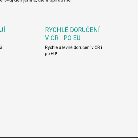
JÍ
RYCHLÉ DORUČENÍ
V ČR I PO EU
í
Rychlé a levné doručení v ČR i
po EU!