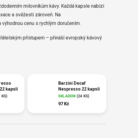
ždodenním milovníkům kávy. Každá kapsle nabízí
laxace a svěžesti zároveň. Na
a výhodnou cenu s rychlým doručením.
řátelským přístupem – přináší evropský kávový
presso
Barzini Decaf
22 kapslí
Nespresso 22 kapslí
4 KS
)
SKLADEM
(
24 KS
)
97 Kč