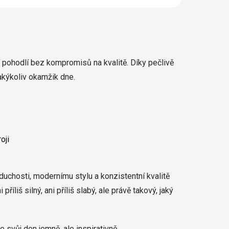
jí pohodlí bez kompromisů na kvalitě. Díky pečlivě
akýkoliv okamžik dne.
oji
duchosti, modernímu stylu a konzistentní kvalitě
íliš silný, ani příliš slabý, ale právě takový, jaký
svůj den jemně, ale inspirativně.