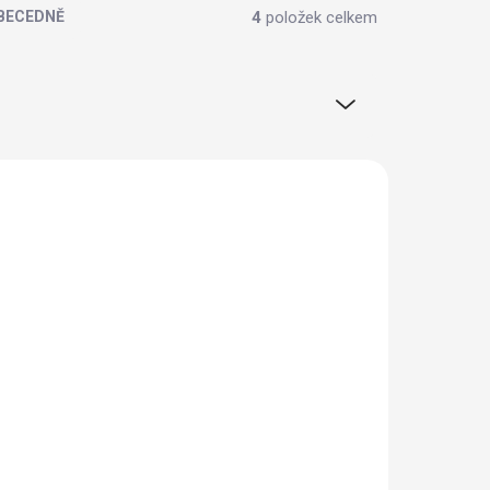
4
položek celkem
BECEDNĚ
BEZ KOFEINU
KLADEM
SKLADEM