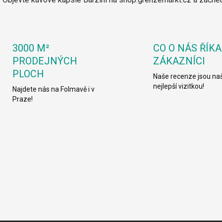
3000 M²
CO O NÁS ŘÍKA
PRODEJNÝCH
ZÁKAZNÍCI
PLOCH
Naše recenze jsou naš
nejlepší vizitkou!
Najdete nás na Folmavě i v
Praze!