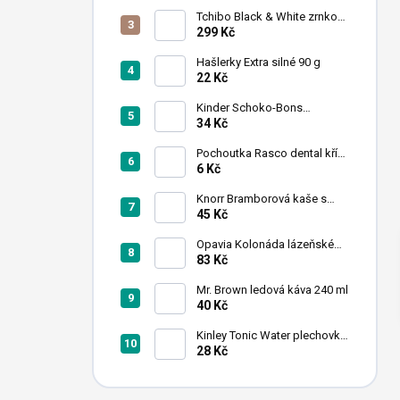
n
Tchibo Black & White zrnková
í
káva 1 kg
299 Kč
p
a
Hašlerky Extra silné 90 g
22 Kč
n
e
Kinder Schoko-Bons
l
čokoládové bonbony 46 g
34 Kč
Pochoutka Rasco dental kříž
s chlorofylem 12cm
6 Kč
Knorr Bramborová kaše s
mlékem 95 g
45 Kč
Opavia Kolonáda lázeňské
oplatky oříškové 175g
83 Kč
Mr. Brown ledová káva 240 ml
40 Kč
Kinley Tonic Water plechovka
250 ml
28 Kč