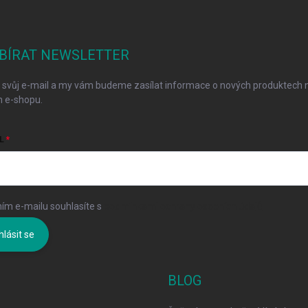
BÍRAT NEWSLETTER
 svůj e-mail a my vám budeme zasílat informace o nových produktech 
 e-shopu.
L
ím e-mailu souhlasíte s
podmínkami ochrany osobních údajů
hlásit se
BLOG