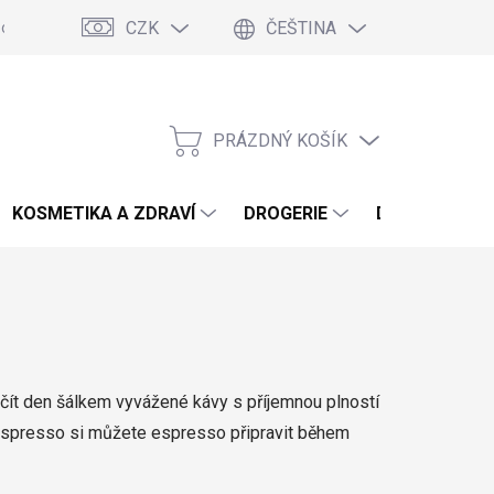
CZK
ČEŠTINA
podmínky
Podmínky ochrany osobních údajů
Blog
PRÁZDNÝ KOŠÍK
NÁKUPNÍ
KOŠÍK
KOSMETIKA A ZDRAVÍ
DROGERIE
DOMÁCNOST 
 začít den šálkem vyvážené kávy s příjemnou plností
Nespresso si můžete espresso připravit během