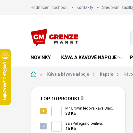
Přejít
Hodnocení obchodu
Kontakty
Sledování zásilk
na
obsah
NOVINKY
KÁVA A KÁVOVÉ NÁPOJE
P
Domů
Káva a kávové nápoje
Kapsle
Kávo
P
o
TOP 10 PRODUKTŮ
s
t
Mr. Brown ledová káva Black
240 ml
33 Kč
r
a
San Pellegrino perlivá
n
minerální voda 500ml
15 Kč