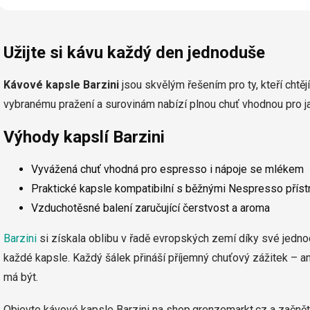
O
v
Užijte si kávu každý den jednoduše
l
á
d
Kávové kapsle Barzini
jsou skvělým řešením pro ty, kteří chtě
a
vybranému pražení a surovinám nabízí plnou chuť vhodnou pro j
c
í
p
Výhody kapslí Barzini
r
v
Vyvážená chuť vhodná pro espresso i nápoje se mlékem
k
y
Praktické kapsle kompatibilní s běžnými Nespresso přístr
v
Vzduchotěsné balení zaručující čerstvost a aroma
ý
p
Barzini
si získala oblibu v řadě evropských zemí díky své jedno
i
s
každé kapsle. Každý šálek přináší příjemný chuťový zážitek – ani př
u
má být.
Objevte kávové kapsle Barzini na shop.grenzemarkt.cz a začněte 