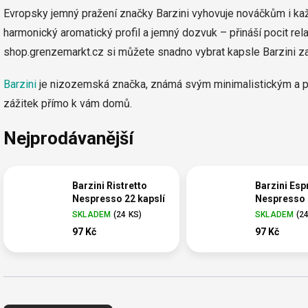
Evropsky jemný pražení značky Barzini vyhovuje nováčkům i ka
harmonický aromatický profil a jemný dozvuk – přináší pocit re
shop.grenzemarkt.cz si můžete snadno vybrat kapsle Barzini z
Barzini
je nizozemská značka, známá svým minimalistickým a p
zážitek přímo k vám domů.
Nejprodávanější
Barzini Ristretto
Barzini Es
Nespresso 22 kapslí
Nespresso 
SKLADEM
(
24 KS
)
SKLADEM
(
2
97 Kč
97 Kč
Ř