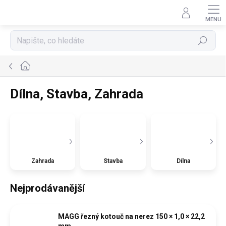
Přejít
na
obsah
Hledat
Domů
Dílna, Stavba, Zahrada
Zahrada
Stavba
Dílna
Nejprodávanější
MAGG řezný kotouč na nerez 150 × 1,0 × 22,2