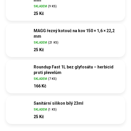
mm
SKLADEM
(
9 KS
)
25 Kč
MAGG řezný kotouč na kov 150 × 1,6 × 22,2
mm
SKLADEM
(
21 KS
)
25 Kč
Roundup Fast 1L bez glyfosátu – herbicid
proti plevelům
SKLADEM
(
7 KS
)
166 Kč
Sanitární silikon bílý 23ml
SKLADEM
(
1 KS
)
25 Kč