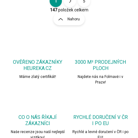
1
5
O
S
v
t
147
položek celkem
l
r
Nahoru
á
á
d
n
a
k
c
o
í
p
v
r
á
v
OVĚŘENO ZÁKAZNÍKY
3000 M² PRODEJNÝCH
n
k
HEUREKA.CZ
PLOCH
í
y
Máme zlatý certifikát!
Najdete nás na Folmavě i v
v
Praze!
ý
p
i
s
u
CO O NÁS ŘÍKAJÍ
RYCHLÉ DORUČENÍ V ČR
ZÁKAZNÍCI
I PO EU
Naše recenze jsou naší nejlepší
Rychlé a levné doručení v ČR i po
vizitkou!
EU!