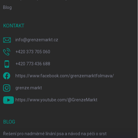
Blog
KONTAKT
info
@
grenzemarkt.cz
+420 373 705 060
+420 773 436 688
https://www.facebook.com/grenzemarktfolmava/
grenze.markt
https://www.youtube.com/@GrenzeMarkt
BLOG
Řešení pro nadměrné línání psa a návod na péči o srst