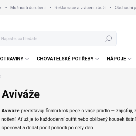
y
Možnosti doručení
Reklamace a vrácení zboží
Obchodní 
Hledat
OTRAVINY
CHOVATELSKÉ POTŘEBY
NÁPOJE
e
Aviváže
Aviváže
představují finální krok péče o vaše prádlo — zajišťují
nošení. Ať už je to každodenní outfit nebo oblíbený kousek šatn
opečovat a dodat pocit pohodlí po celý den.