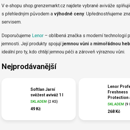
V e‑shopu shop.grenzemarkt.cz najdete vybrané aviváže splňujíc
s přehledným původem a
výhodné ceny
. Upřednostňujeme znač
servisem.
Doporučujeme
Lenor
– oblíbená značka s moderní technologií p
jemnosti. Její produkty spojují
jemnou vůni
a
mimořádnou heb
ideální pro ty, kdo chtějí jemnou péči a zároveň výraznou vůni.
Nejprodávanější
Lenor Prof
Softlan Jarní
Freshness
svěžest aviváž 1 l
Protection 
SKLADEM
(
2 KS
)
200 praní 4 
SKLADEM
(
9
49 Kč
268 Kč