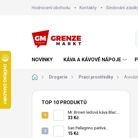
Přejít
Hodnocení obchodu
Kontakty
Sledování zásilk
na
obsah
NOVINKY
KÁVA A KÁVOVÉ NÁPOJE
P
Domů
Drogerie
Prací prostředky
Aviváž
P
o
TOP 10 PRODUKTŮ
s
t
Mr. Brown ledová káva Black
240 ml
33 Kč
r
a
San Pellegrino perlivá
n
minerální voda 500ml
15 Kč