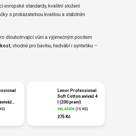
í evropské standardy, kvalitní složení
ky s prokazatelnou kvalitou a stabilním
ro dlouhotrvající vůni a výjimečným pocitem
kost
, vhodné pro bavlnu, hedvábí i syntetiku –
essional
Lenor Professional
Soft Cotton aviváž 4
aviváž
l (200 praní)
L
 KS
)
SKLADEM
(
15 KS
)
275 Kč