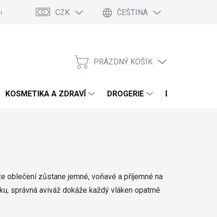
CZK
ČEŠTINA
podmínky
Podmínky ochrany osobních údajů
Blog
PRÁZDNÝ KOŠÍK
NÁKUPNÍ
KOŠÍK
KOSMETIKA A ZDRAVÍ
DROGERIE
DOMÁCNOST 
, že oblečení zůstane jemné, voňavé a příjemné na
íku, správná aviváž dokáže každý vláken opatrně