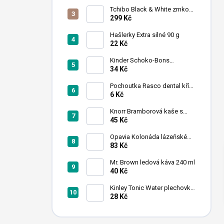
n
Tchibo Black & White zrnková
í
káva 1 kg
299 Kč
p
a
Hašlerky Extra silné 90 g
22 Kč
n
e
Kinder Schoko-Bons
l
čokoládové bonbony 46 g
34 Kč
Pochoutka Rasco dental kříž
s chlorofylem 12cm
6 Kč
Knorr Bramborová kaše s
mlékem 95 g
45 Kč
Opavia Kolonáda lázeňské
oplatky oříškové 175g
83 Kč
Mr. Brown ledová káva 240 ml
40 Kč
Kinley Tonic Water plechovka
250 ml
28 Kč