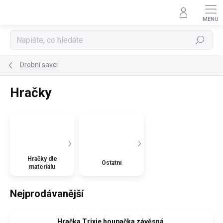
Přejít
na
obsah
Hledat
Drobní savci
Hračky
Hračky dle
Ostatní
materiálu
Nejprodávanější
Hračka Trixie houpačka závěsná