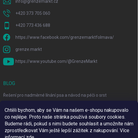
info
@
grenzemarkt.cz
+420 373 705 060
+420 773 436 688
https://www.facebook.com/grenzemarktfolmava/
grenze.markt
https://www.youtube.com/@GrenzeMarkt
BLOG
Řešení pro nadměrné línání psa a návod na péči o srst
3 Jednoduché Kroky pro Péči o Zuby Psů a Koček Doma
Chtěli bychom, aby se Vám na našem e-shopu nakupovalo
co nejlépe. Proto naše stránka používá soubory cookies.
Top 6 značek pro domácí mazlíčky za skvělé ceny
Budeme rádi, pokud s nimi budete souhlasit a umožníte nám
zprostředkovat Vám ještě lepší zážitek z nakupování.
Více
informací
zde
.