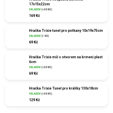
17x15x22cm
SKLADEM
(
>30 KS
)
169 Kč
Hračka Trixie tunel pro potkany 10x19x75cm
SKLADEM
(
1 KS
)
69 Kč
Hračka Trixie míč s otvorem na krmení plast
6cm
SKLADEM
(
>30 KS
)
69 Kč
Hračka Trixie Tunel pro králíky 130x18cm
SKLADEM
(
>30 KS
)
129 Kč