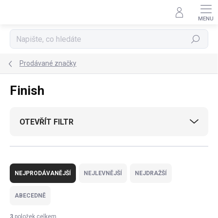
Přejít
na
obsah
Hledat
Prodávané značky
Finish
OTEVŘÍT FILTR
Ř
a
NEJPRODÁVANĚJŠÍ
NEJLEVNĚJŠÍ
NEJDRAŽŠÍ
z
e
ABECEDNĚ
n
í
3
položek celkem