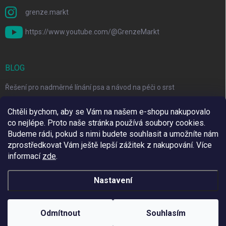
grenze.markt
https://www.youtube.com/@GrenzeMarkt
BLOG
Řešení pro nadměrné línání psa a návod na péči o srst
3 Jednoduché Kroky pro Péči o Zuby Psů a Koček Doma
Chtěli bychom, aby se Vám na našem e-shopu nakupovalo
co nejlépe. Proto naše stránka používá soubory cookies.
Top 6 značek pro domácí mazlíčky za skvělé ceny
Budeme rádi, pokud s nimi budete souhlasit a umožníte nám
zprostředkovat Vám ještě lepší zážitek z nakupování.
Více
informací
zde
.
Využíváme Adulto
Nastavení
Copyright 2026
Grenze Markt Online
. Všechna práva vyhrazena.
Upravit
nastavení cookies
Odmítnout
Souhlasím