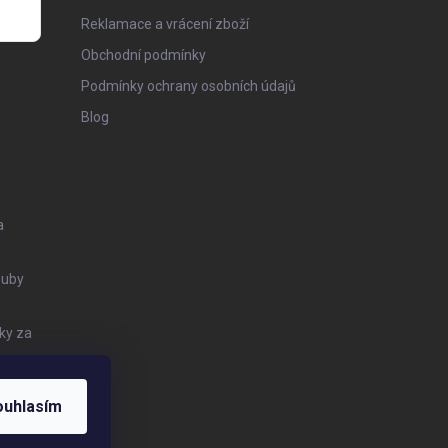
Reklamace a vrácení zboží
Obchodní podmínky
Podmínky ochrany osobních údajů
Blog
a
Zuby
ky za
ouhlasím