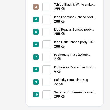
n
Tchibo Black & White zrnková
í
káva 1 kg
299 Kč
p
a
Rico Espresso Senseo pody
102 ks
208 Kč
n
e
Rico Regular Senseo pody
l
102 ks
208 Kč
Rico Dark Senseo pody 102
ks
208 Kč
Pochoutka Trixie žvýkací,
tyčinky mix 12cmx9-10mm
2 Kč
50ks
Pochoutka Rasco uzel bůvolí
bílý 6,26cm 50ks
6 Kč
Hašlerky Extra silné 90 g
22 Kč
Segafredo Intermezzo zrno
1kg
299 Kč