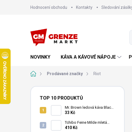
Přejít
Hodnocení obchodu
Kontakty
Sledování zásilk
na
obsah
NOVINKY
KÁVA A KÁVOVÉ NÁPOJE
P
Domů
Prodávané značky
Riot
P
o
TOP 10 PRODUKTŮ
s
t
Mr. Brown ledová káva Black
240 ml
33 Kč
r
a
Tchibo Feine Milde mletá
n
káva 4x250g
410 Kč