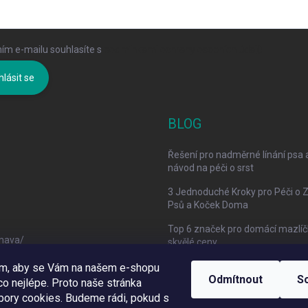
ím e-mailu souhlasíte s
podmínkami ochrany osobních údajů
hlásit se
BLOG
Řešení pro nadměrné línání psa 
návod na péči o srst
3 Jednoduché Kroky pro Péči o 
Psů a Koček Doma
Top 6 značek pro domácí mazlíč
mava/
skvělé ceny
om, aby se Vám na našem e-shopu
Odmítnout
S
o nejlépe. Proto naše stránka
bory cookies. Budeme rádi, pokud s