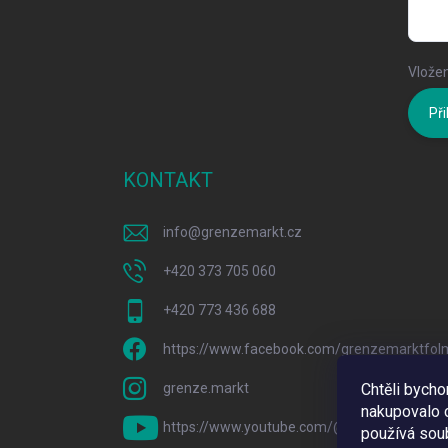
Vložen
Při
KONTAKT
info
@
grenzemarkt.cz
+420 373 705 060
+420 773 436 688
https://www.facebook.com/grenzemarktfol
grenze.markt
Chtěli bych
nakupovalo c
https://www.youtube.com/@GrenzeMarkt
používá sou