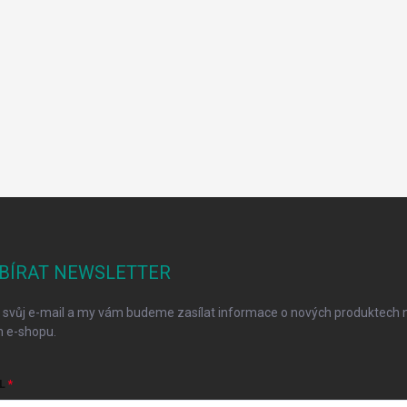
BÍRAT NEWSLETTER
 svůj e-mail a my vám budeme zasílat informace o nových produktech 
 e-shopu.
L