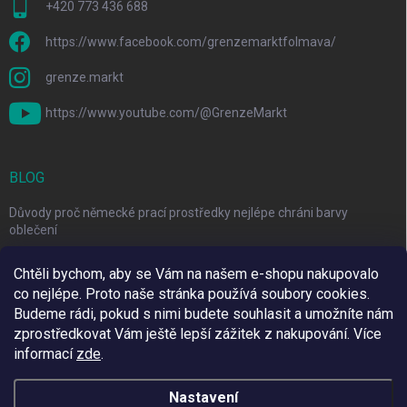
+420 773 436 688
https://www.facebook.com/grenzemarktfolmava/
grenze.markt
https://www.youtube.com/@GrenzeMarkt
BLOG
Důvody proč německé prací prostředky nejlépe chráni barvy
oblečení
Řešení pro nadměrné línání psa a návod na péči o srst
Chtěli bychom, aby se Vám na našem e-shopu nakupovalo
co nejlépe. Proto naše stránka používá soubory cookies.
3 Jednoduché Kroky pro Péči o Zuby Psů a Koček Doma
Budeme rádi, pokud s nimi budete souhlasit a umožníte nám
zprostředkovat Vám ještě lepší zážitek z nakupování.
Více
informací
zde
.
Využíváme Adulto
Nastavení