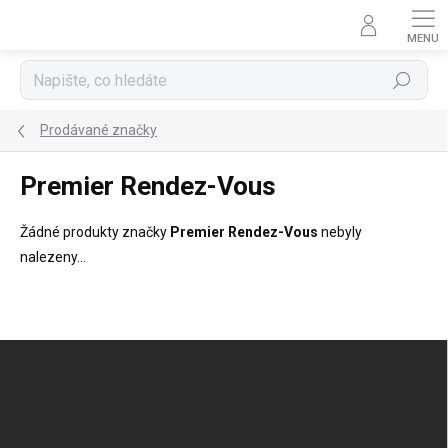
Přejít
na
obsah
Hledat
Prodávané značky
Premier Rendez-Vous
Žádné produkty značky
Premier Rendez-Vous
nebyly
nalezeny...
Z
á
p
a
t