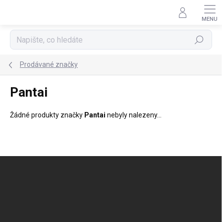
Přejít
na
obsah
Hledat
Prodávané značky
Pantai
Žádné produkty značky
Pantai
nebyly nalezeny...
Z
á
p
a
t
í