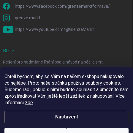
https://www.facebook.com/grenzemarktfolmava/
grenze.markt
https://www.youtube.com/@GrenzeMarkt
BLOG
Řešení pro nadměrné línání psa a návod na péči o srst
3 Jednoduché Kroky pro Péči o Zuby Psů a Koček Doma
Chtěli bychom, aby se Vám na našem e-shopu nakupovalo
co nejlépe. Proto naše stránka používá soubory cookies.
Top 6 značek pro domácí mazlíčky za skvělé ceny
Budeme rádi, pokud s nimi budete souhlasit a umožníte nám
zprostředkovat Vám ještě lepší zážitek z nakupování.
Více
informací
zde
.
Využíváme Adulto
Nastavení
Copyright 2026
Grenze Markt Online
. Všechna práva vyhrazena.
Upravit