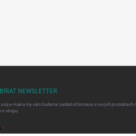
BÍRAT NEWSLETTER
 svůj e-mail a my vám budeme zasílat informace o nových produktech 
 e-shopu.
L