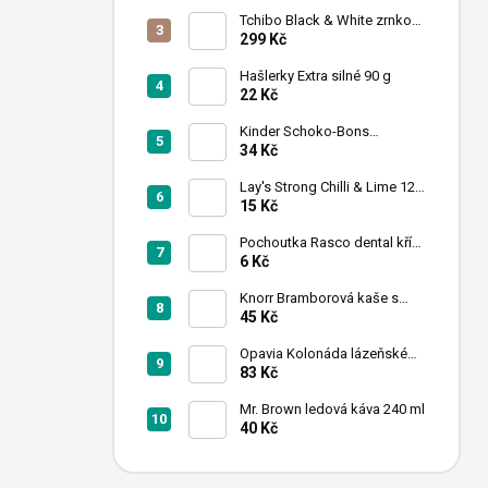
n
Tchibo Black & White zrnková
í
káva 1 kg
299 Kč
p
a
Hašlerky Extra silné 90 g
22 Kč
n
e
Kinder Schoko-Bons
l
čokoládové bonbony 46 g
34 Kč
Lay's Strong Chilli & Lime 120
g (expirace)
15 Kč
Pochoutka Rasco dental kříž
s chlorofylem 12cm
6 Kč
Knorr Bramborová kaše s
mlékem 95 g
45 Kč
Opavia Kolonáda lázeňské
oplatky oříškové 175g
83 Kč
Mr. Brown ledová káva 240 ml
40 Kč