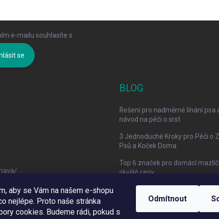
ím e-mailu souhlasíte s
podmínkami ochrany osobních údajů
hlásit se
BLOG
Řešení pro nadměrné línání psa 
návod na péči o srst
3 Jednoduché Kroky pro Péči o 
Psů a Koček Doma
Top 6 značek pro domácí mazlíč
mava/
skvělé ceny
om, aby se Vám na našem e-shopu
Odmítnout
S
o nejlépe. Proto naše stránka
bory cookies. Budeme rádi, pokud s