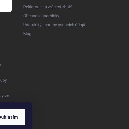
Reklamace a vrácení zboží
Obchodní podmínky
Podmínky ochrany osobních údajů
Blog
a
Zuby
ky za
ouhlasím