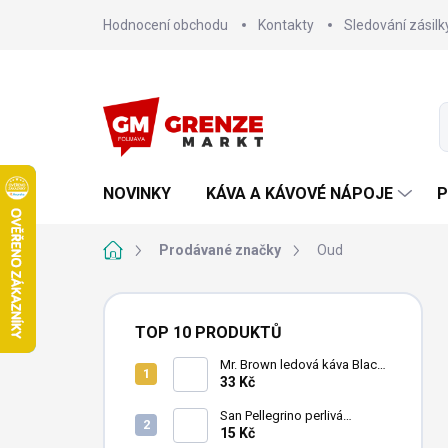
Přejít
Hodnocení obchodu
Kontakty
Sledování zásilk
na
obsah
NOVINKY
KÁVA A KÁVOVÉ NÁPOJE
P
Domů
Prodávané značky
Oud
P
o
TOP 10 PRODUKTŮ
s
t
Mr. Brown ledová káva Black
240 ml
33 Kč
r
a
San Pellegrino perlivá
n
minerální voda 500ml
15 Kč