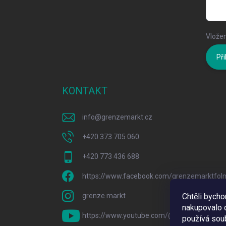
Vložen
Při
KONTAKT
info
@
grenzemarkt.cz
+420 373 705 060
+420 773 436 688
https://www.facebook.com/grenzemarktfol
grenze.markt
Chtěli bych
nakupovalo c
https://www.youtube.com/@GrenzeMarkt
používá sou