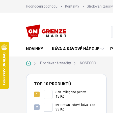
Přejít
Hodnocení obchodu
Kontakty
Sledování zásilk
na
obsah
NOVINKY
KÁVA A KÁVOVÉ NÁPOJE
P
Domů
Prodávané značky
NOSECCO
P
o
TOP 10 PRODUKTŮ
s
t
San Pellegrino perlivá
minerální voda 500ml
15 Kč
r
a
Mr. Brown ledová káva Black
n
240 ml
33 Kč