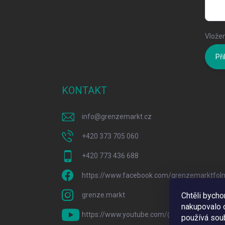
Vložen
Při
KONTAKT
info
@
grenzemarkt.cz
+420 373 705 060
+420 773 436 688
https://www.facebook.com/grenzemarktfol
grenze.markt
Chtěli bych
nakupovalo c
https://www.youtube.com/@GrenzeMarkt
používá sou