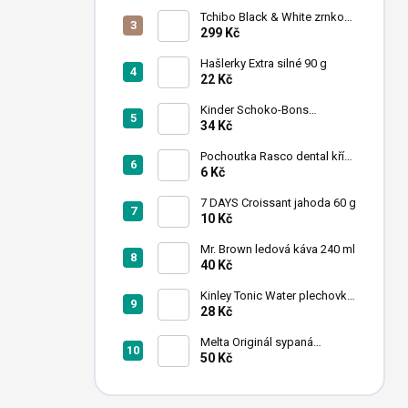
n
Tchibo Black & White zrnková
í
káva 1 kg
299 Kč
p
a
Hašlerky Extra silné 90 g
22 Kč
n
e
Kinder Schoko-Bons
l
čokoládové bonbony 46 g
34 Kč
Pochoutka Rasco dental kříž
s chlorofylem 12cm
6 Kč
7 DAYS Croissant jahoda 60 g
10 Kč
Mr. Brown ledová káva 240 ml
40 Kč
Kinley Tonic Water plechovka
250 ml
28 Kč
Melta Originál sypaná
kávovinová směs 500 g
50 Kč