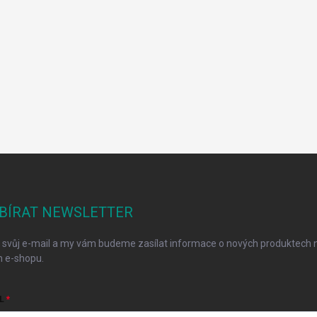
BÍRAT NEWSLETTER
 svůj e-mail a my vám budeme zasílat informace o nových produktech 
 e-shopu.
L