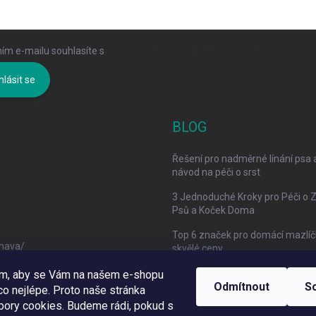
ím e-mailu souhlasíte s
podmínkami ochrany osobních údajů
hlásit se
BLOG
Řešení pro nadměrné línání psa 
návod na péči o srst
3 Jednoduché Kroky pro Péči o 
Psů a Koček Doma
Top 6 značek pro domácí mazlíč
mava/
skvělé ceny
om, aby se Vám na našem e-shopu
Odmítnout
S
o nejlépe. Proto naše stránka
bory cookies. Budeme rádi, pokud s