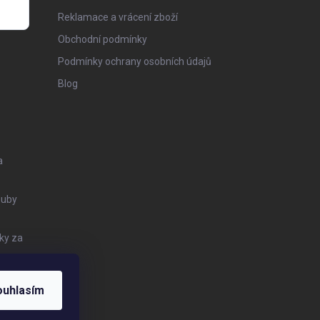
Reklamace a vrácení zboží
Obchodní podmínky
Podmínky ochrany osobních údajů
Blog
a
Zuby
ky za
ouhlasím