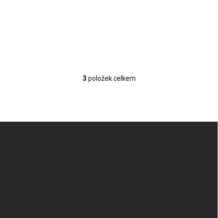
Do košíku
3
položek celkem
O
v
l
á
d
Z
a
á
c
p
í
p
a
r
t
v
í
k
y
v
ý