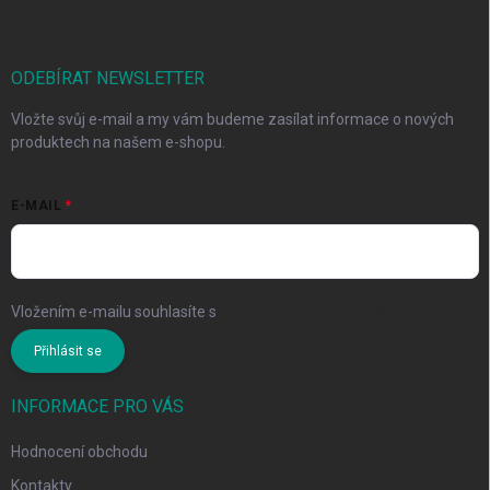
p
i
s
u
ODEBÍRAT NEWSLETTER
Vložte svůj e-mail a my vám budeme zasílat informace o nových
produktech na našem e-shopu.
E-MAIL
Vložením e-mailu souhlasíte s
podmínkami ochrany osobních údajů
Přihlásit se
INFORMACE PRO VÁS
Hodnocení obchodu
Kontakty