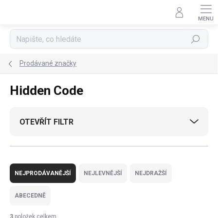
Přejít
na
obsah
Hledat
Prodávané značky
Hidden Code
OTEVŘÍT FILTR
Ř
a
NEJPRODÁVANĚJŠÍ
NEJLEVNĚJŠÍ
NEJDRAŽŠÍ
z
e
ABECEDNĚ
n
í
3
položek celkem