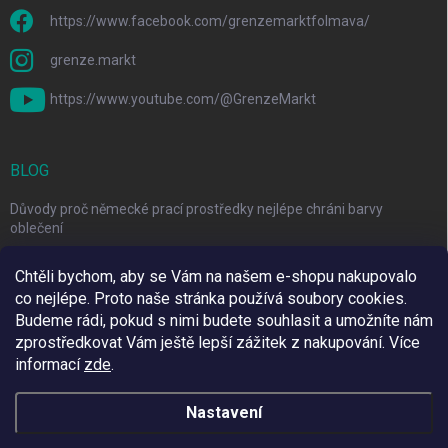
https://www.facebook.com/grenzemarktfolmava/
grenze.markt
https://www.youtube.com/@GrenzeMarkt
BLOG
Důvody proč německé prací prostředky nejlépe chráni barvy
oblečení
Řešení pro nadměrné línání psa a návod na péči o srst
Chtěli bychom, aby se Vám na našem e-shopu nakupovalo
co nejlépe. Proto naše stránka používá soubory cookies.
3 Jednoduché Kroky pro Péči o Zuby Psů a Koček Doma
Budeme rádi, pokud s nimi budete souhlasit a umožníte nám
zprostředkovat Vám ještě lepší zážitek z nakupování.
Více
informací
zde
.
Využíváme Adulto
Nastavení