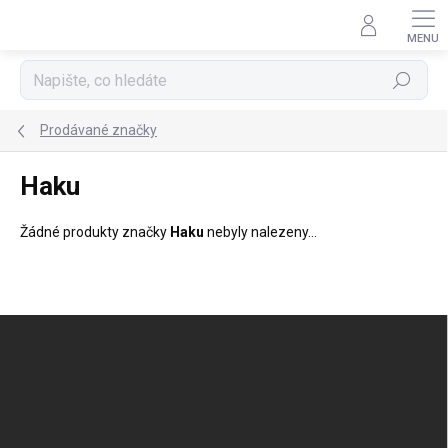
Přejít
na
obsah
Hledat
Prodávané značky
Haku
Žádné produkty značky
Haku
nebyly nalezeny...
Z
á
p
a
t
í