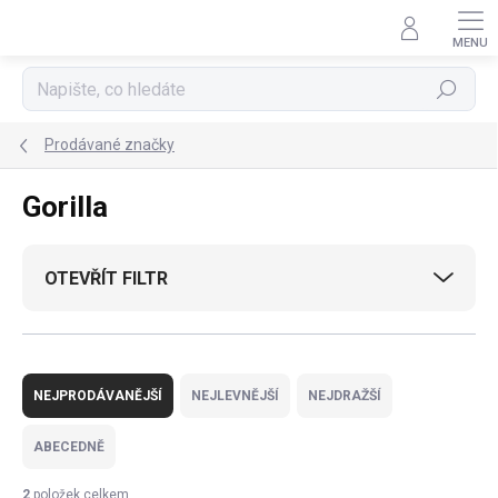
Přejít
na
obsah
Hledat
Prodávané značky
Gorilla
OTEVŘÍT FILTR
Ř
a
NEJPRODÁVANĚJŠÍ
NEJLEVNĚJŠÍ
NEJDRAŽŠÍ
z
e
ABECEDNĚ
n
í
2
položek celkem