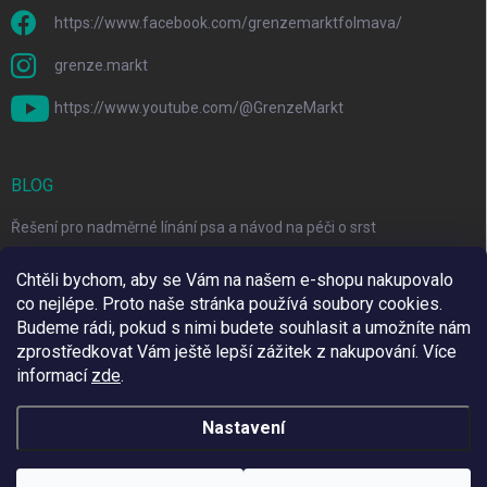
https://www.facebook.com/grenzemarktfolmava/
grenze.markt
https://www.youtube.com/@GrenzeMarkt
BLOG
Řešení pro nadměrné línání psa a návod na péči o srst
3 Jednoduché Kroky pro Péči o Zuby Psů a Koček Doma
Chtěli bychom, aby se Vám na našem e-shopu nakupovalo
co nejlépe. Proto naše stránka používá soubory cookies.
Top 6 značek pro domácí mazlíčky za skvělé ceny
Budeme rádi, pokud s nimi budete souhlasit a umožníte nám
zprostředkovat Vám ještě lepší zážitek z nakupování.
Více
informací
zde
.
Využíváme Adulto
Nastavení
Copyright 2026
Grenze Markt Online
. Všechna práva vyhrazena.
Upravit