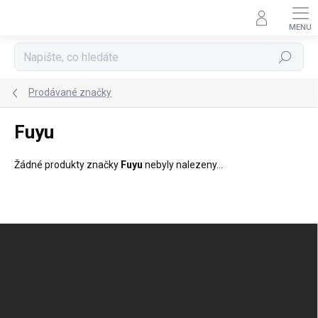
Přejít
na
obsah
Hledat
Prodávané značky
Fuyu
Žádné produkty značky
Fuyu
nebyly nalezeny...
Z
á
p
a
t
í