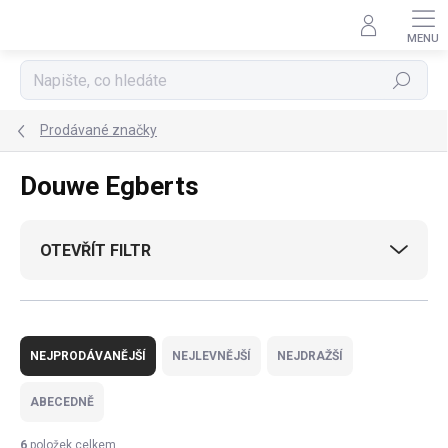
Přejít
na
obsah
Hledat
Prodávané značky
Douwe Egberts
OTEVŘÍT FILTR
Ř
a
NEJPRODÁVANĚJŠÍ
NEJLEVNĚJŠÍ
NEJDRAŽŠÍ
z
e
ABECEDNĚ
n
í
6
položek celkem