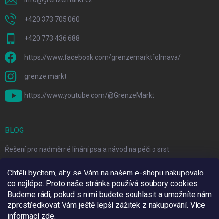
info
@
grenzemarkt.cz
+420 373 705 060
+420 773 436 688
https://www.facebook.com/grenzemarktfolmava/
grenze.markt
https://www.youtube.com/@GrenzeMarkt
BLOG
Řešení pro nadměrné línání psa a návod na péči o srst
3 Jednoduché Kroky pro Péči o Zuby Psů a Koček Doma
Chtěli bychom, aby se Vám na našem e-shopu nakupovalo
co nejlépe. Proto naše stránka používá soubory cookies.
Top 6 značek pro domácí mazlíčky za skvělé ceny
Budeme rádi, pokud s nimi budete souhlasit a umožníte nám
zprostředkovat Vám ještě lepší zážitek z nakupování.
Více
informací
zde
.