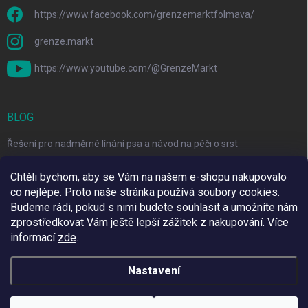
https://www.facebook.com/grenzemarktfolmava/
grenze.markt
https://www.youtube.com/@GrenzeMarkt
BLOG
Řešení pro nadměrné línání psa a návod na péči o srst
3 Jednoduché Kroky pro Péči o Zuby Psů a Koček Doma
Chtěli bychom, aby se Vám na našem e-shopu nakupovalo
co nejlépe. Proto naše stránka používá soubory cookies.
Top 6 značek pro domácí mazlíčky za skvělé ceny
Budeme rádi, pokud s nimi budete souhlasit a umožníte nám
zprostředkovat Vám ještě lepší zážitek z nakupování.
Více
informací
zde
.
Využíváme Adulto
Nastavení
Copyright 2026
Grenze Markt Online
. Všechna práva vyhrazena.
Upravit