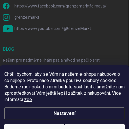
https://www.facebook.com/grenzemarktfolmava/
grenze.markt
https://www.youtube.com/@GrenzeMarkt
BLOG
Řešení pro nadměrné línání psa a návod na péči o srst
3 Jednoduché Kroky pro Péči o Zuby Psů a Koček Doma
Chtěli bychom, aby se Vám na našem e-shopu nakupovalo
co nejlépe. Proto naše stránka používá soubory cookies.
Top 6 značek pro domácí mazlíčky za skvělé ceny
Budeme rádi, pokud s nimi budete souhlasit a umožníte nám
zprostředkovat Vám ještě lepší zážitek z nakupování.
Více
informací
zde
.
Využíváme Adulto
Nastavení
Copyright 2026
Grenze Markt Online
. Všechna práva vyhrazena.
Upravit