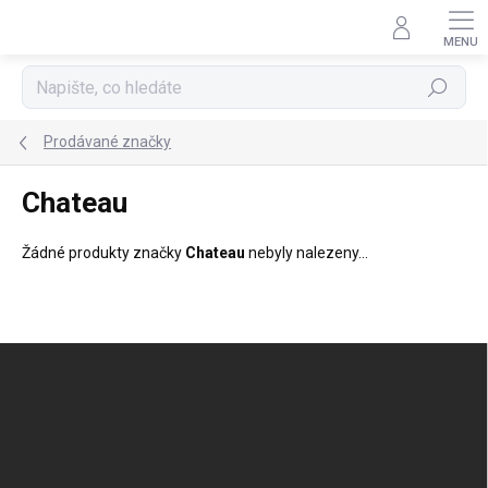
Přejít
na
obsah
Hledat
Prodávané značky
Chateau
Žádné produkty značky
Chateau
nebyly nalezeny...
Z
á
p
a
t
í