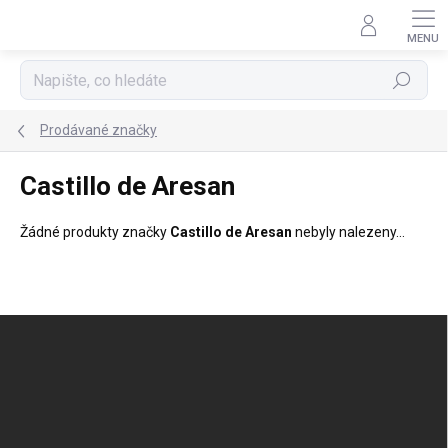
Přejít
na
obsah
Hledat
Prodávané značky
Castillo de Aresan
Žádné produkty značky
Castillo de Aresan
nebyly nalezeny...
Z
á
p
a
t
í