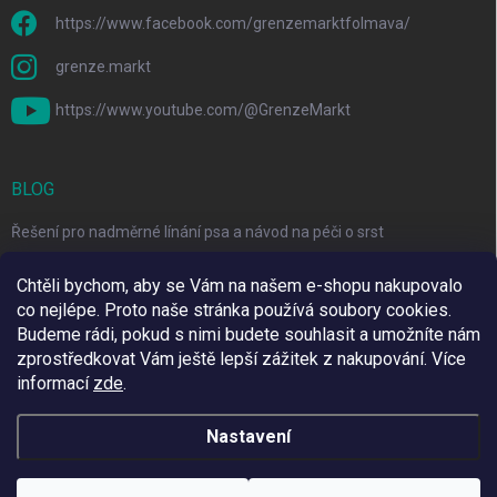
https://www.facebook.com/grenzemarktfolmava/
grenze.markt
https://www.youtube.com/@GrenzeMarkt
BLOG
Řešení pro nadměrné línání psa a návod na péči o srst
3 Jednoduché Kroky pro Péči o Zuby Psů a Koček Doma
Chtěli bychom, aby se Vám na našem e-shopu nakupovalo
co nejlépe. Proto naše stránka používá soubory cookies.
Top 6 značek pro domácí mazlíčky za skvělé ceny
Budeme rádi, pokud s nimi budete souhlasit a umožníte nám
zprostředkovat Vám ještě lepší zážitek z nakupování.
Více
informací
zde
.
Využíváme Adulto
Nastavení
Copyright 2026
Grenze Markt Online
. Všechna práva vyhrazena.
Upravit