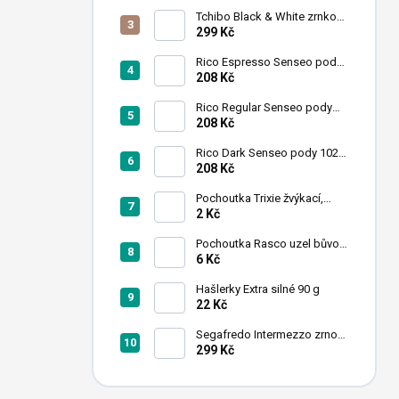
n
Tchibo Black & White zrnková
í
káva 1 kg
299 Kč
p
a
Rico Espresso Senseo pody
102 ks
208 Kč
n
e
Rico Regular Senseo pody
l
102 ks
208 Kč
Rico Dark Senseo pody 102
ks
208 Kč
Pochoutka Trixie žvýkací,
tyčinky mix 12cmx9-10mm
2 Kč
50ks
Pochoutka Rasco uzel bůvolí
bílý 6,26cm 50ks
6 Kč
Hašlerky Extra silné 90 g
22 Kč
Segafredo Intermezzo zrno
1kg
299 Kč