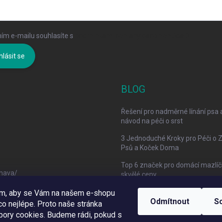
ím e-mailu souhlasíte s
podmínkami ochrany osobních údajů
hlásit se
BLOG
Řešení pro nadměrné línání psa 
návod na péči o srst
3 Jednoduché Kroky pro Péči o 
Psů a Koček Doma
Top 6 značek pro domácí mazlíč
mava/
skvělé ceny
om, aby se Vám na našem e-shopu
Odmítnout
S
o nejlépe. Proto naše stránka
bory cookies. Budeme rádi, pokud s