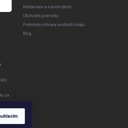
Reklamace a vrácení zboží
Obchodní podmínky
Podmínky ochrany osobních údajů
Blog
a
Zuby
ky za
ouhlasím