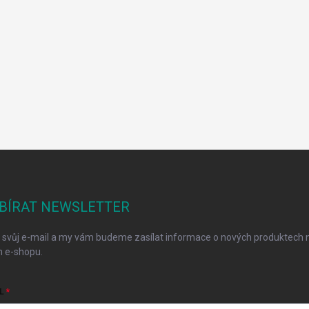
BÍRAT NEWSLETTER
 svůj e-mail a my vám budeme zasílat informace o nových produktech 
 e-shopu.
L