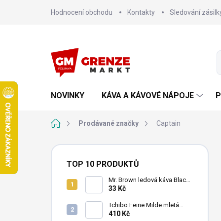
Přejít
Hodnocení obchodu
Kontakty
Sledování zásilk
na
obsah
NOVINKY
KÁVA A KÁVOVÉ NÁPOJE
P
Domů
Prodávané značky
Captain
P
o
TOP 10 PRODUKTŮ
s
t
Mr. Brown ledová káva Black
240 ml
33 Kč
r
a
Tchibo Feine Milde mletá
n
káva 4x250g
410 Kč