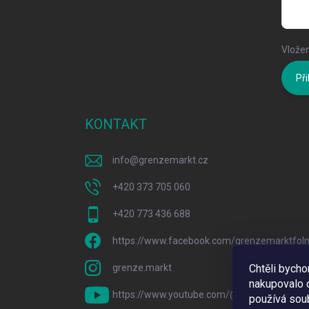
Vložen
Při
KONTAKT
info
@
grenzemarkt.cz
+420 373 705 060
+420 773 436 688
https://www.facebook.com/grenzemarktfol
grenze.markt
Chtěli bych
nakupovalo c
https://www.youtube.com/@GrenzeMarkt
používá sou