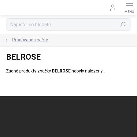
Přejít
na
obsah
Hledat
Prodávané značky
BELROSE
Žádné produkty značky
BELROSE
nebyly nalezeny...
Z
á
p
a
t
í