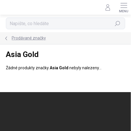
Přejít
na
obsah
Hledat
Prodávané značky
Asia Gold
Žádné produkty značky
Asia Gold
nebyly nalezeny...
Z
á
p
a
t
í