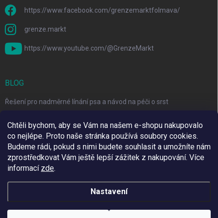
https://www.facebook.com/grenzemarktfolmava/
grenze.markt
https://www.youtube.com/@GrenzeMarkt
BLOG
Řešení pro nadměrné línání psa a návod na péči o srst
3 Jednoduché Kroky pro Péči o Zuby Psů a Koček Doma
Chtěli bychom, aby se Vám na našem e-shopu nakupovalo
co nejlépe. Proto naše stránka používá soubory cookies.
Top 6 značek pro domácí mazlíčky za skvělé ceny
Budeme rádi, pokud s nimi budete souhlasit a umožníte nám
zprostředkovat Vám ještě lepší zážitek z nakupování.
Více
informací
zde
.
Využíváme Adulto
Nastavení
Copyright 2026
Grenze Markt Online
. Všechna práva vyhrazena.
Upravit