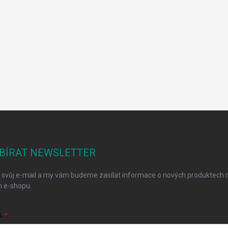
BÍRAT NEWSLETTER
 svůj e-mail a my vám budeme zasílat informace o nových produktech 
 e-shopu.
L