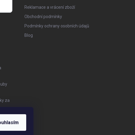
Reklamace a vrácení zboží
Obchodní podmínky
Podmínky ochrany osobních údajů
Blog
a
Zuby
ky za
ouhlasím