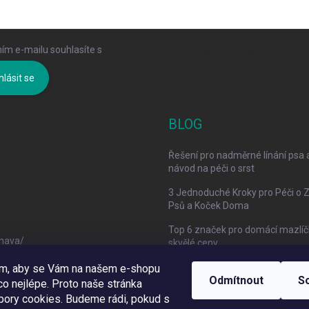
ím e-mailu souhlasíte s
podmínkami ochrany osobních údajů
hlásit se
BLOG
Řešení pro nadměrné línání psa 
návod na péči o srst
3 Jednoduché Kroky pro Péči o 
Psů a Koček Doma
Top 6 značek pro domácí mazlíč
mava/
skvělé ceny
om, aby se Vám na našem e-shopu
Odmítnout
S
o nejlépe. Proto naše stránka
bory cookies. Budeme rádi, pokud s