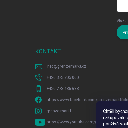
Vložen
Při
KONTAKT
info
@
grenzemarkt.cz
+420 373 705 060
+420 773 436 688
https://www.facebook.com/grenzemarktfol
grenze.markt
Chtěli bych
nakupovalo c
https://www.youtube.com/@GrenzeMarkt
používá sou