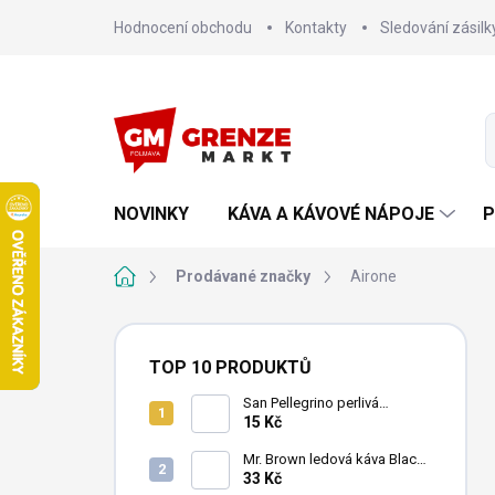
Přejít
Hodnocení obchodu
Kontakty
Sledování zásilk
na
obsah
NOVINKY
KÁVA A KÁVOVÉ NÁPOJE
P
Domů
Prodávané značky
Airone
P
o
TOP 10 PRODUKTŮ
s
t
San Pellegrino perlivá
minerální voda 500ml
15 Kč
r
a
Mr. Brown ledová káva Black
n
240 ml
33 Kč