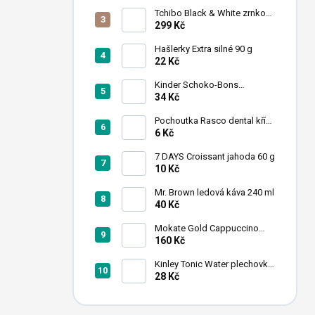
n
Tchibo Black & White zrnková
í
káva 1 kg
299 Kč
p
a
Hašlerky Extra silné 90 g
22 Kč
n
e
Kinder Schoko-Bons
l
čokoládové bonbony 46 g
34 Kč
Pochoutka Rasco dental kříž
s chlorofylem 12cm
6 Kč
7 DAYS Croissant jahoda 60 g
10 Kč
Mr. Brown ledová káva 240 ml
40 Kč
Mokate Gold Cappuccino
Chocolate instantní káva 1kg
160 Kč
Kinley Tonic Water plechovka
250 ml
28 Kč