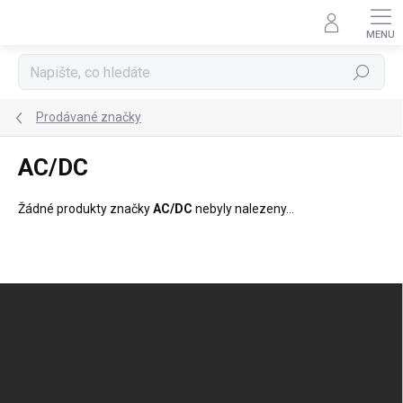
Přejít
na
obsah
Hledat
Prodávané značky
AC/DC
Žádné produkty značky
AC/DC
nebyly nalezeny...
Z
á
p
a
t
í