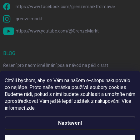
https://www.facebook.com/grenzemarktfolmava/
grenze.markt
https://www.youtube.com/@GrenzeMarkt
BLOG
Řešení pro nadměrné línání psa a návod na péči o srst
3 Jednoduché Kroky pro Péči o Zuby Psů a Koček Doma
Chtěli bychom, aby se Vám na našem e-shopu nakupovalo
co nejlépe. Proto naše stránka používá soubory cookies.
Top 6 značek pro domácí mazlíčky za skvělé ceny
Budeme rádi, pokud s nimi budete souhlasit a umožníte nám
zprostředkovat Vám ještě lepší zážitek z nakupování.
Více
informací
zde
.
Využíváme Adulto
Nastavení
Copyright 2026
Grenze Markt Online
. Všechna práva vyhrazena.
Upravit