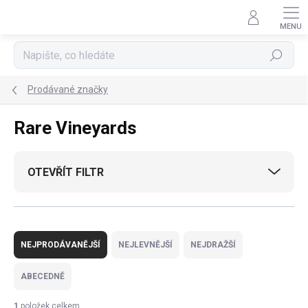
Přejít
na
obsah
Hledat
Prodávané značky
Rare Vineyards
OTEVŘÍT FILTR
Ř
a
NEJPRODÁVANĚJŠÍ
NEJLEVNĚJŠÍ
NEJDRAŽŠÍ
z
e
ABECEDNĚ
n
í
1
položek celkem