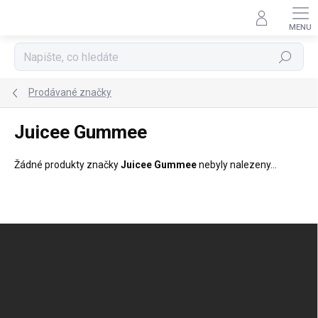
Přejít
na
obsah
Hledat
Prodávané značky
Juicee Gummee
Žádné produkty značky
Juicee Gummee
nebyly nalezeny...
Z
á
p
a
t
í