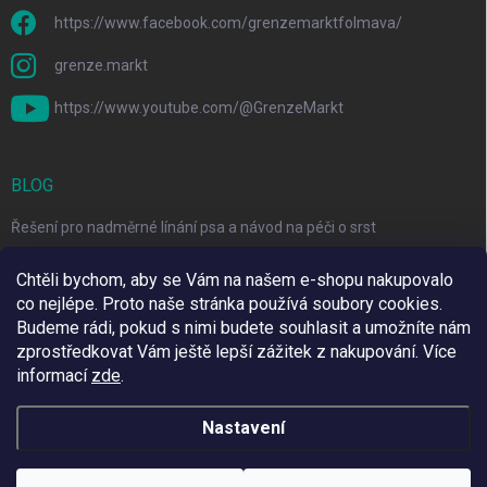
https://www.facebook.com/grenzemarktfolmava/
grenze.markt
https://www.youtube.com/@GrenzeMarkt
BLOG
Řešení pro nadměrné línání psa a návod na péči o srst
3 Jednoduché Kroky pro Péči o Zuby Psů a Koček Doma
Chtěli bychom, aby se Vám na našem e-shopu nakupovalo
co nejlépe. Proto naše stránka používá soubory cookies.
Top 6 značek pro domácí mazlíčky za skvělé ceny
Budeme rádi, pokud s nimi budete souhlasit a umožníte nám
zprostředkovat Vám ještě lepší zážitek z nakupování.
Více
informací
zde
.
Využíváme Adulto
Nastavení
Copyright 2026
Grenze Markt Online
. Všechna práva vyhrazena.
Upravit