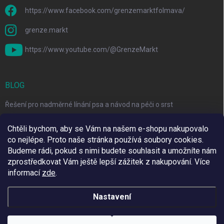
https://www.facebook.com/grenzemarktfolmava/
grenze.markt
https://www.youtube.com/@GrenzeMarkt
BLOG
Řešení pro nadměrné línání psa a návod na péči o srst
3 Jednoduché Kroky pro Péči o Zuby Psů a Koček Doma
Chtěli bychom, aby se Vám na našem e-shopu nakupovalo
co nejlépe. Proto naše stránka používá soubory cookies.
Top 6 značek pro domácí mazlíčky za skvělé ceny
Budeme rádi, pokud s nimi budete souhlasit a umožníte nám
zprostředkovat Vám ještě lepší zážitek z nakupování.
Více
informací
zde
.
Využíváme Adulto
Nastavení
Copyright 2026
Grenze Markt Online
. Všechna práva vyhrazena.
Upravit