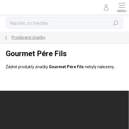
Přejít
na
obsah
Hledat
Prodávané značky
Gourmet Pére Fils
Žádné produkty značky
Gourmet Pére Fils
nebyly nalezeny...
Z
á
p
a
t
í